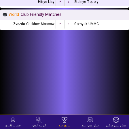
Hitrye Lisy
۲
۰
Stalnye Topory
World
Club Friendly Matches
Zvezda Chekhov Moscow
۲
۱
Gornyak UMMC
پیش بینی ورزشی
پیش بینی زنده
نتایج زنده
کازینو آنلاین
حساب کاربری