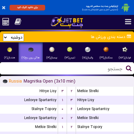
اپلیکیشن جت بت مختص اندروید
برای دانلود کلیک کنید
(دسترسی آسان و بدون فیلترشکن به سایت)
دسته بندی ورزش ها
فوتبال(۱۵۶)
بسکتبال(۳۹)
والیبال(۱۵)
تنیس(۱۱۶)
بیسبال(۱۳)
هاکی روی یخ(۷)
هندبال(۶)
Russia
Magnitka Open (3x10 min)
Hitrye Lisy
۳
۲
Metkie Strelki
Ledovye Spartantcy
۱
۳
Hitrye Lisy
Stalnye Topory
۰
۶
Ledovye Spartantcy
Ledovye Spartantcy
۰
۲
Metkie Strelki
Metkie Strelki
۱
۲
Stalnye Topory