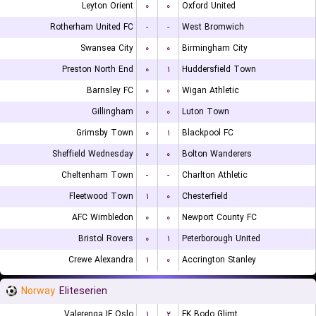
Leyton Orient
۰
۰
Oxford United
Rotherham United FC
-
-
West Bromwich
Swansea City
۰
۰
Birmingham City
Preston North End
۰
۱
Huddersfield Town
Barnsley FC
۰
۰
Wigan Athletic
Gillingham
۰
۰
Luton Town
Grimsby Town
۰
۱
Blackpool FC
Sheffield Wednesday
۰
۰
Bolton Wanderers
Cheltenham Town
-
-
Charlton Athletic
Fleetwood Town
۱
۰
Chesterfield
AFC Wimbledon
۰
۰
Newport County FC
Bristol Rovers
۰
۱
Peterborough United
Crewe Alexandra
۱
۰
Accrington Stanley
Norway
Eliteserien
Valerenga IF Oslo
۱
۲
FK Bodo Glimt