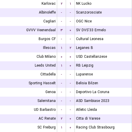
Karlovac
۲
۱
NK Lucko
Albinoleffe
-
-
Scanzorosciate
Cagliari
-
-
OGC Nice
GVVV Veenendaal
۳
۰
SV DVS'33 Ermelo
Burgos CF
-
-
Cultural Leonesa
Illescas
۱
۲
Leganes B
Club Milano
۰
۰
USD Castellanzese
Leeds United
۱
۰
RB Leipzig
Cittadella
-
-
Luparense
Sporting Hasselt
-
-
Belisia Bilzen
Genoa
-
-
Deportivo La Coruna
Salernitana
-
-
ASD Sambiase 2023
UD Barbastro
-
-
Atletic Lleida
AC Renate
۲
۰
Citta di Varese
SC Freiburg
۱
۰
Racing Club Strasbourg