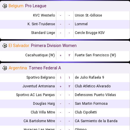
Belgium
Pro League
KVC Westerlo
-
-
Union St.-Gilloise
K. Sint-Truidense
-
-
Lommel
Standard Liege
-
-
Cercle Brugge KSV
El Salvador
Primera Division Women
Cacahuatique (W)
۰
۲
Fuerte San Francisco (W)
Argentina
Torneo Federal A
Sportivo Belgrano
۱
۱
9 de Julio Rafaela
Juventud Antoniana
۰
۲
Club Atletico Alvarado
Sportivo AC Las Parejas
-
-
Defensores Puerto Vilelas
Douglas Haig
-
-
San Martin Formosa
Club Villa Mitre
-
-
Club Cipolletti
CA Bartolome Mitre
-
-
CA Sarmiento de la Banda
Huracan Las Heras
-
-
Olimpo