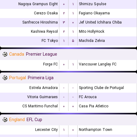
Nagoya Grampus Eight
۰
۱
Shimizu S-pulse
Cerezo Osaka
۲
۱
Fagiano Okayama
Sanfrecce Hiroshima
۳
۰
Jef United Ichihara Chiba
Kashiwa Reysol
۲
۱
Mito HollyHock
FC Tokyo
۱
۵
Machida Zelvia
Canada
Premier League
Forge FC
۰
۱
Vancouver Langley FC
Portugal
Primeira Liga
Estrela Amadora
-
-
Sporting Clube de Portugal
Vitoria Guimaraes
-
-
FC Arouca
CS Maritimo Funchal
۰
۰
Casa Pia Atletico
England
EFL Cup
Leicester City
۱
۰
Northampton Town