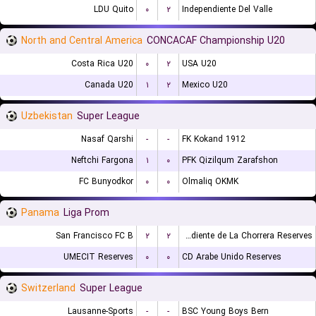
LDU Quito
۰
۲
Independiente Del Valle
North and Central America
CONCACAF Championship U20
Costa Rica U20
۰
۲
USA U20
Canada U20
۱
۲
Mexico U20
Uzbekistan
Super League
Nasaf Qarshi
-
-
FK Kokand 1912
Neftchi Fargona
۱
۰
PFK Qizilqum Zarafshon
FC Bunyodkor
۰
۰
Olmaliq OKMK
Panama
Liga Prom
San Francisco FC B
۲
۲
CA Independiente de La Chorrera Reserves
UMECIT Reserves
۰
۰
CD Arabe Unido Reserves
Switzerland
Super League
Lausanne-Sports
-
-
BSC Young Boys Bern