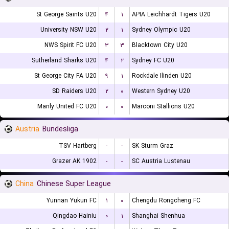
St George Saints U20
۴
۱
APIA Leichhardt Tigers U20
University NSW U20
۲
۱
Sydney Olympic U20
NWS Spirit FC U20
۳
۳
Blacktown City U20
Sutherland Sharks U20
۴
۲
Sydney FC U20
St George City FA U20
۹
۱
Rockdale Ilinden U20
SD Raiders U20
۲
۰
Western Sydney U20
Manly United FC U20
۰
۰
Marconi Stallions U20
Austria
Bundesliga
TSV Hartberg
-
-
SK Sturm Graz
Grazer AK 1902
-
-
SC Austria Lustenau
China
Chinese Super League
Yunnan Yukun FC
۱
۰
Chengdu Rongcheng FC
Qingdao Hainiu
۰
۱
Shanghai Shenhua