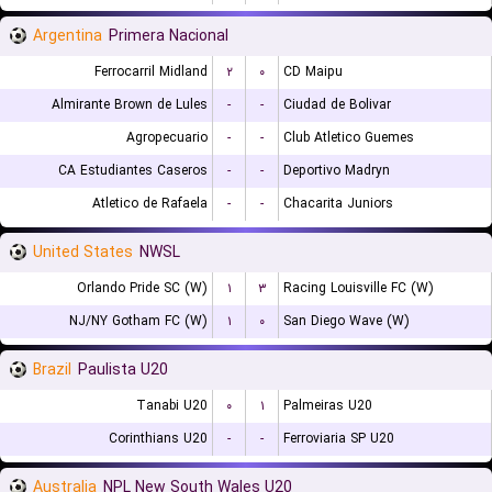
Argentina
Primera Nacional
Ferrocarril Midland
۲
۰
CD Maipu
Almirante Brown de Lules
-
-
Ciudad de Bolivar
Agropecuario
-
-
Club Atletico Guemes
CA Estudiantes Caseros
-
-
Deportivo Madryn
Atletico de Rafaela
-
-
Chacarita Juniors
United States
NWSL
Orlando Pride SC (W)
۱
۳
Racing Louisville FC (W)
NJ/NY Gotham FC (W)
۱
۰
San Diego Wave (W)
Brazil
Paulista U20
Tanabi U20
۰
۱
Palmeiras U20
Corinthians U20
-
-
Ferroviaria SP U20
Australia
NPL New South Wales U20