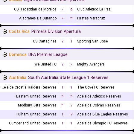
CD Tepatitlan de Morelos
۰
۵
Club Atletico La Paz
Alacranes De Durango
۰
۳
Piratas Veracruz
Costa Rica
Primera Division Apertura
CS Cartagines
۲
۱
Sporting San Jose
Dominica
DFA Premier League
We United FC
۲
۰
Mighty Avengers
Australia
South Australia State League 1 Reserves
Adelaide Croatia Raiders Reserves
۱
۱
The Cove FC Reserves
Eastern United Reserves
۴
۴
Adelaide Atletico Reserves
Modbury Jets Reserves
۴
۲
Adelaide Cobras Reserves
Fulham United Reserves
۱
۲
Adelaide Blue Eagles Reserves
Cumberland United Reserves
۱
۱
Adelaide Olympic FC Reserves