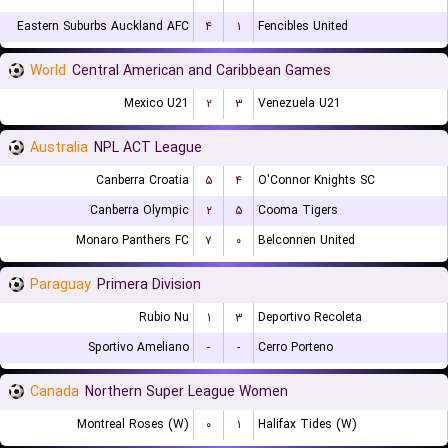
Eastern Suburbs Auckland AFC
۴
۱
Fencibles United
World
Central American and Caribbean Games
Mexico U21
۲
۳
Venezuela U21
Australia
NPL ACT League
Canberra Croatia
۵
۴
O'Connor Knights SC
Canberra Olympic
۲
۵
Cooma Tigers
Monaro Panthers FC
۷
۰
Belconnen United
Paraguay
Primera Division
Rubio Nu
۱
۳
Deportivo Recoleta
Sportivo Ameliano
-
-
Cerro Porteno
Canada
Northern Super League Women
Montreal Roses (W)
۰
۱
Halifax Tides (W)