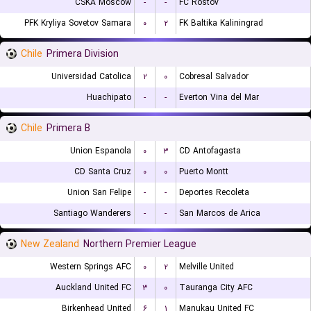
CSKA Moscow
-
-
FC Rostov
PFK Kryliya Sovetov Samara
۰
۲
FK Baltika Kaliningrad
Chile
Primera Division
Universidad Catolica
۲
۰
Cobresal Salvador
Huachipato
-
-
Everton Vina del Mar
Chile
Primera B
Union Espanola
۰
۳
CD Antofagasta
CD Santa Cruz
۰
۰
Puerto Montt
Union San Felipe
-
-
Deportes Recoleta
Santiago Wanderers
-
-
San Marcos de Arica
New Zealand
Northern Premier League
Western Springs AFC
۰
۲
Melville United
Auckland United FC
۳
۰
Tauranga City AFC
Birkenhead United
۶
۱
Manukau United FC