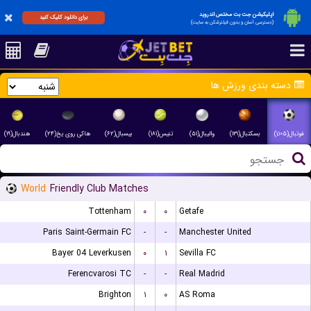
اپلیکیشن جت بت مختص اندروید
برای دانلود کلیک کنید
(دسترسی آسان و بدون فیلترشکن به سایت)
دسته بندی ورزش ها
فوتبال(۱,۱۰۵)
بسکتبال(۱۳۱)
والیبال(۵۱)
تنیس(۱۸۱)
بیسبال(۶۲)
هاکی روی یخ(۲۴)
هندبال(۱۹)
World
Friendly Club Matches
Tottenham
۰
۰
Getafe
Paris Saint-Germain FC
-
-
Manchester United
Bayer 04 Leverkusen
۰
۱
Sevilla FC
Ferencvarosi TC
-
-
Real Madrid
Brighton
۱
۰
AS Roma