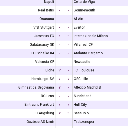
Napoli
-
-
Celta de Vigo
Real Betis
-
-
Bournemouth
Osasuna
-
-
Al Ain
VfB Stuttgart
-
-
Everton
Juventus FC
۱
۲
Internazionale Milano
Galatasaray SK
-
-
Villarreal CF
FC Schalke 04
-
-
Atalanta Bergamo
Valencia CF
-
-
Newcastle
Elche
۳
۰
FC Toulouse
Hamburger SV
۰
۰
OSC Lille
Gimnastica Segoviana
۲
۰
Atletico Madrid B
RC Lens
۰
۰
Sunderland
Eintracht Frankfurt
۰
۰
Hull City
FC Augsburg
۲
۲
Sassuolo
Goztepe AS Izmir
-
-
Trabzonspor