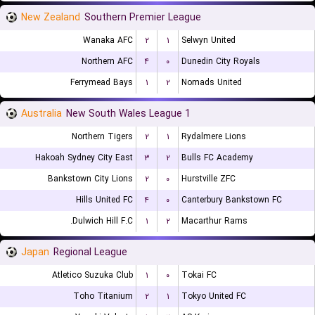
New Zealand
Southern Premier League
Wanaka AFC
۲
۱
Selwyn United
Northern AFC
۴
۰
Dunedin City Royals
Ferrymead Bays
۱
۲
Nomads United
Australia
New South Wales League 1
Northern Tigers
۲
۱
Rydalmere Lions
Hakoah Sydney City East
۳
۲
Bulls FC Academy
Bankstown City Lions
۲
۰
Hurstville ZFC
Hills United FC
۴
۰
Canterbury Bankstown FC
Dulwich Hill F.C.
۱
۲
Macarthur Rams
Japan
Regional League
Atletico Suzuka Club
۱
۰
Tokai FC
Toho Titanium
۲
۱
Tokyo United FC