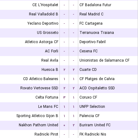
CE L'Hospitalet
-
-
CF Badalona Futur
Real Valladolid B
-
-
Real Madrid C
Yeclano Deportivo
-
-
FC Cartagena
US Grosseto
-
-
Terranuova Traiana
Atletico Astorga CF
-
-
Deportivo Fabril
AC Forli
-
-
Cesena FC
Real Avila
-
-
Unionistas de Salamanca CF
Huesca B
۲
۲
Cuarte CD
CD Atletico Baleares
۱
۱
CF Platges de Calvia
Rovato Vertovese SSD
۲
۲
ACD Ospitaletto SSD
Celta Fortuna
۳
۱
Coruxo CF
Le Mans FC
۱
۱
UNFP Selection
Sporting Atletico Gijon B
۱
۱
Palencia CF
Nakhon Pathom United
۰
۲
Buriram United FC
Radnicki Pirot
-
-
FK Radnicki Nis