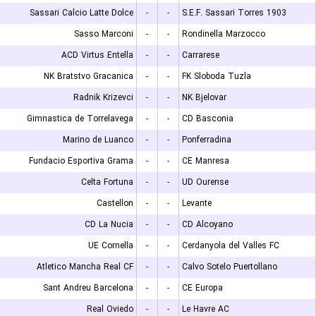
Sassari Calcio Latte Dolce
-
-
S.E.F. Sassari Torres 1903
Sasso Marconi
-
-
Rondinella Marzocco
ACD Virtus Entella
-
-
Carrarese
NK Bratstvo Gracanica
-
-
FK Sloboda Tuzla
Radnik Krizevci
-
-
NK Bjelovar
Gimnastica de Torrelavega
-
-
CD Basconia
Marino de Luanco
-
-
Ponferradina
Fundacio Esportiva Grama
-
-
CE Manresa
Celta Fortuna
-
-
UD Ourense
Castellon
-
-
Levante
CD La Nucia
-
-
CD Alcoyano
UE Cornella
-
-
Cerdanyola del Valles FC
Atletico Mancha Real CF
-
-
Calvo Sotelo Puertollano
Sant Andreu Barcelona
-
-
CE Europa
Real Oviedo
-
-
Le Havre AC