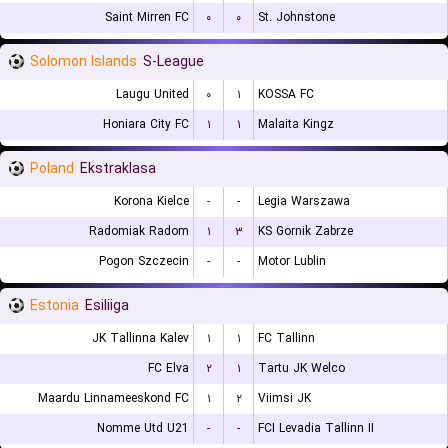
Saint Mirren FC
۰
۰
St. Johnstone
Solomon Islands
S-League
Laugu United
۰
۱
KOSSA FC
Honiara City FC
۱
۱
Malaita Kingz
Poland
Ekstraklasa
Korona Kielce
-
-
Legia Warszawa
Radomiak Radom
۱
۳
KS Gornik Zabrze
Pogon Szczecin
-
-
Motor Lublin
Estonia
Esiliiga
JK Tallinna Kalev
۱
۱
FC Tallinn
FC Elva
۲
۱
Tartu JK Welco
Maardu Linnameeskond FC
۱
۲
Viimsi JK
Nomme Utd U21
-
-
FCI Levadia Tallinn II