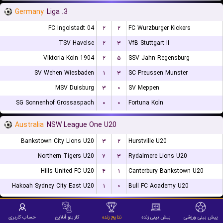
Germany
3. Liga
FC Ingolstadt 04
۲
۲
FC Wurzburger Kickers
TSV Havelse
۲
۳
VfB Stuttgart II
Viktoria Koln 1904
۲
۵
SSV Jahn Regensburg
SV Wehen Wiesbaden
۱
۳
SC Preussen Munster
MSV Duisburg
۳
۰
SV Meppen
SG Sonnenhof Grossaspach
۰
۰
Fortuna Koln
Australia
NSW League One U20
Bankstown City Lions U20
۳
۲
Hurstville U20
Northern Tigers U20
۷
۳
Rydalmere Lions U20
Hills United FC U20
۴
۱
Canterbury Bankstown U20
Hakoah Sydney City East U20
۱
۰
Bull FC Academy U20
Romania
Liga 2
پیش بینی ورزشی
پیش بینی زنده
نتایج زنده
کازینو آنلاین
حساب کاربری