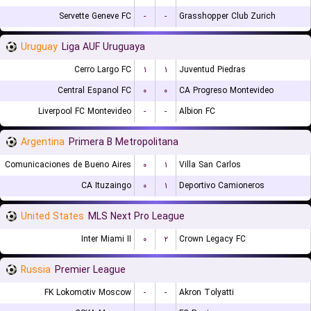
Servette Geneve FC
-
-
Grasshopper Club Zurich
Uruguay
Liga AUF Uruguaya
Cerro Largo FC
۱
۱
Juventud Piedras
Central Espanol FC
۰
۰
CA Progreso Montevideo
Liverpool FC Montevideo
-
-
Albion FC
Argentina
Primera B Metropolitana
Comunicaciones de Bueno Aires
۰
۱
Villa San Carlos
CA Ituzaingo
۰
۱
Deportivo Camioneros
United States
MLS Next Pro League
Inter Miami II
۰
۲
Crown Legacy FC
Russia
Premier League
FK Lokomotiv Moscow
-
-
Akron Tolyatti