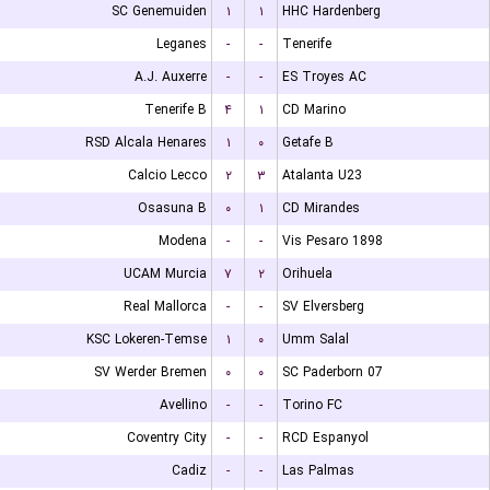
SC Genemuiden
۱
۱
HHC Hardenberg
Leganes
-
-
Tenerife
A.J. Auxerre
-
-
ES Troyes AC
Tenerife B
۴
۱
CD Marino
RSD Alcala Henares
۱
۰
Getafe B
Calcio Lecco
۲
۳
Atalanta U23
Osasuna B
۰
۱
CD Mirandes
Modena
-
-
Vis Pesaro 1898
UCAM Murcia
۷
۲
Orihuela
Real Mallorca
-
-
SV Elversberg
KSC Lokeren-Temse
۱
۰
Umm Salal
SV Werder Bremen
۰
۰
SC Paderborn 07
Avellino
-
-
Torino FC
Coventry City
-
-
RCD Espanyol
Cadiz
-
-
Las Palmas