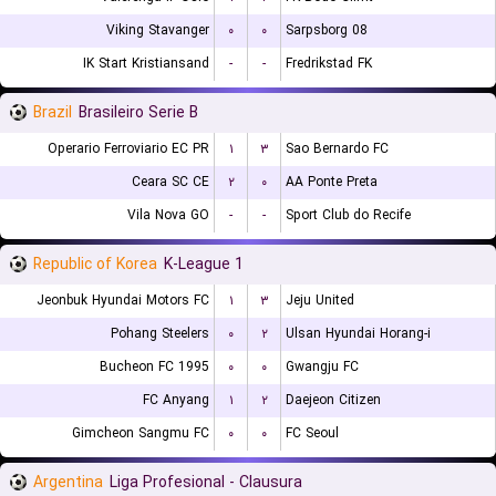
Viking Stavanger
۰
۰
Sarpsborg 08
IK Start Kristiansand
-
-
Fredrikstad FK
Brazil
Brasileiro Serie B
Operario Ferroviario EC PR
۱
۳
Sao Bernardo FC
Ceara SC CE
۲
۰
AA Ponte Preta
Vila Nova GO
-
-
Sport Club do Recife
Republic of Korea
K-League 1
Jeonbuk Hyundai Motors FC
۱
۳
Jeju United
Pohang Steelers
۰
۲
Ulsan Hyundai Horang-i
Bucheon FC 1995
۰
۰
Gwangju FC
FC Anyang
۱
۲
Daejeon Citizen
Gimcheon Sangmu FC
۰
۰
FC Seoul
Argentina
Liga Profesional - Clausura