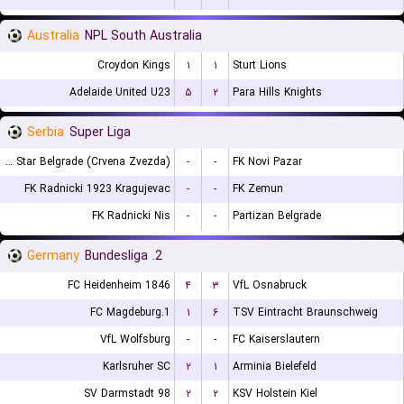
Australia
NPL South Australia
Croydon Kings
۱
۱
Sturt Lions
Adelaide United U23
۵
۲
Para Hills Knights
Serbia
Super Liga
FK Red Star Belgrade (Crvena Zvezda)
-
-
FK Novi Pazar
FK Radnicki 1923 Kragujevac
-
-
FK Zemun
FK Radnicki Nis
-
-
Partizan Belgrade
Germany
2. Bundesliga
FC Heidenheim 1846
۴
۳
VfL Osnabruck
1.FC Magdeburg
۱
۶
TSV Eintracht Braunschweig
VfL Wolfsburg
-
-
FC Kaiserslautern
Karlsruher SC
۲
۱
Arminia Bielefeld
SV Darmstadt 98
۲
۲
KSV Holstein Kiel