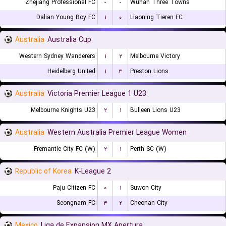
Zhejiang Professional FC
-
-
Wuhan Three Towns
Dalian Young Boy FC
۱
۰
Liaoning Tieren FC
Australia
Australia Cup
Western Sydney Wanderers
۱
۲
Melbourne Victory
Heidelberg United
۱
۳
Preston Lions
Australia
Victoria Premier League 1 U23
Melbourne Knights U23
۲
۱
Bulleen Lions U23
Australia
Western Australia Premier League Women
Fremantle City FC (W)
۲
۱
Perth SC (W)
Republic of Korea
K-League 2
Paju Citizen FC
۰
۱
Suwon City
Seongnam FC
۳
۲
Cheonan City
Mexico
Liga de Expansion MX Apertura