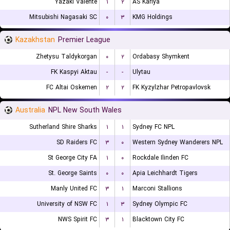
Yazaki Valente
۱
۲
AS Kariya
Mitsubishi Nagasaki SC
۰
۳
KMG Holdings
Kazakhstan
Premier League
Zhetysu Taldykorgan
۰
۲
Ordabasy Shymkent
FK Kaspyi Aktau
-
-
Ulytau
FC Altai Oskemen
۲
۲
FK Kyzylzhar Petropavlovsk
Australia
NPL New South Wales
Sutherland Shire Sharks
۱
۱
Sydney FC NPL
SD Raiders FC
۳
۰
Western Sydney Wanderers NPL
St George City FA
۱
۰
Rockdale Ilinden FC
St. George Saints
۰
۰
Apia Leichhardt Tigers
Manly United FC
۳
۱
Marconi Stallions
University of NSW FC
۱
۳
Sydney Olympic FC
NWS Spirit FC
۳
۱
Blacktown City FC