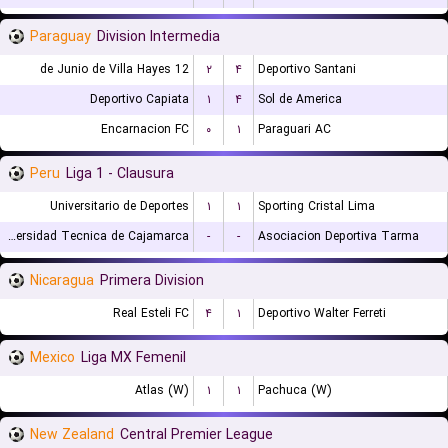
Paraguay
Division Intermedia
12 de Junio de Villa Hayes
۲
۴
Deportivo Santani
Deportivo Capiata
۱
۴
Sol de America
Encarnacion FC
۰
۱
Paraguari AC
Peru
Liga 1 - Clausura
Universitario de Deportes
۱
۱
Sporting Cristal Lima
Universidad Tecnica de Cajamarca
-
-
Asociacion Deportiva Tarma
Nicaragua
Primera Division
Real Esteli FC
۴
۱
Deportivo Walter Ferreti
Mexico
Liga MX Femenil
Atlas (W)
۱
۱
Pachuca (W)
New Zealand
Central Premier League