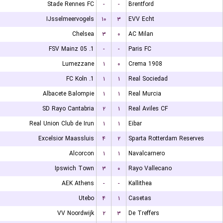
Stade Rennes FC
-
-
Brentford
IJsselmeervogels
۱۰
۳
EVV Echt
Chelsea
۳
۰
AC Milan
1. FSV Mainz 05
-
-
Paris FC
Lumezzane
۱
۰
Crema 1908
1. FC Koln
۱
۱
Real Sociedad
Albacete Balompie
۱
۱
Real Murcia
SD Rayo Cantabria
۲
۱
Real Aviles CF
Real Union Club de Irun
۱
۱
Eibar
Excelsior Maassluis
۴
۲
Sparta Rotterdam Reserves
Alcorcon
۱
۱
Navalcarnero
Ipswich Town
۳
۰
Rayo Vallecano
AEK Athens
-
-
Kallithea
Utebo
۴
۱
Casetas
VV Noordwijk
۲
۳
De Treffers