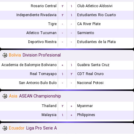
Rosario Central
۲
۱
Club Atletico Aldosivi
Independiente Rivadavia
۲
۱
Estudiantes Rio Cuarto
Tigre
-
-
CA River Plate
Atletico Tucuman
-
-
Sarmiento
Deportivo Riestra
-
-
Estudiantes de la Plata
Bolivia
Division Profesional
Academia de Balompie Boliviano
۰
۱
Guabira Santa Cruz
Real Tomayapo
۱
۲
CDT Real Oruro
San Antonio Bulo Bulo
-
-
Nacional Potosi
Asia
ASEAN Championship
Thailand
۲
۰
Myanmar
Malaysia
۱
۰
Philippines
Ecuador
Liga Pro Serie A