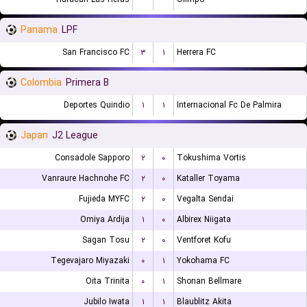
Panama
LPF
San Francisco FC
۳
۱
Herrera FC
Colombia
Primera B
Deportes Quindio
۱
۱
Internacional Fc De Palmira
Japan
J2 League
Consadole Sapporo
۲
۰
Tokushima Vortis
Vanraure Hachnohe FC
۲
۰
Kataller Toyama
Fujieda MYFC
۲
۰
Vegalta Sendai
Omiya Ardija
۱
۰
Albirex Niigata
Sagan Tosu
۲
۰
Ventforet Kofu
Tegevajaro Miyazaki
۰
۱
Yokohama FC
Oita Trinita
۰
۱
Shonan Bellmare
Jubilo Iwata
۱
۱
Blaublitz Akita