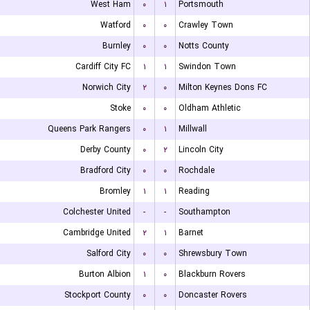
West Ham
۰
۱
Portsmouth
Watford
۰
۰
Crawley Town
Burnley
۰
۰
Notts County
Cardiff City FC
۱
۱
Swindon Town
Norwich City
۲
۰
Milton Keynes Dons FC
Stoke
۰
۰
Oldham Athletic
Queens Park Rangers
۰
۱
Millwall
Derby County
۰
۲
Lincoln City
Bradford City
۰
۰
Rochdale
Bromley
۱
۱
Reading
Colchester United
-
-
Southampton
Cambridge United
۲
۱
Barnet
Salford City
۰
۰
Shrewsbury Town
Burton Albion
۱
۰
Blackburn Rovers
Stockport County
۰
۰
Doncaster Rovers