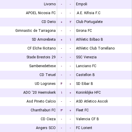
Livorno
-
-
Empoli
APOEL Nicosia FC
-
-
A.E. Kifisia F.C.
CD Derio
۰
۲
Club Portugalete
Gimnastic de Tarragona
-
-
Girona FC
SD Amorebieta
۰
۱
Athletic Bilbao B
CF Elche Ilicitano
-
-
Athletic Club Torrellano
Stade Brestois 29
-
-
SSC Venezia
Sambenedettese
-
-
Lanciano FC
CD Teruel
-
-
Castellon B
UD Logrones
۴
۰
SD Eibar B
ADO '20 Heemskerk
۱
۰
Koninklijke HFC
Asd Pineto Calcio
-
-
ASD Atletico Ascoli
Chanthaburi FC
۳
۰
Fleet FC
CD Cieza
-
-
Valencia CF B
Angers SCO
-
-
FC Lorient