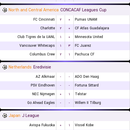
North and Central America
CONCACAF Leagues Cup
FC Cincinnati
۲
۰
Pumas UNAM
Charlotte
۲
۰
CF Atlas Guadalajara
Club Tigres de la UANL
۱
۰
Minnesota United
Vancouver Whitecaps
۱
۳
FC Juarez
Columbus Crew
۲
۱
Pachuca CF
Netherlands
Eredivisie
AZ Alkmaar
-
-
ADO Den Haag
PSV Eindhoven
-
-
Fortuna Sittard
NEC Nijmegen
۰
۱
Telstar
Go Ahead Eagles
-
-
Willem II Tilburg
Japan
J League
Avispa Fukuoka
۰
۱
Vissel Kobe