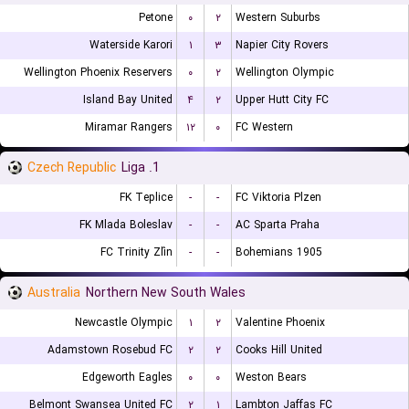
Petone
۰
۲
Western Suburbs
Waterside Karori
۱
۳
Napier City Rovers
Wellington Phoenix Reservers
۰
۲
Wellington Olympic
Island Bay United
۴
۲
Upper Hutt City FC
Miramar Rangers
۱۲
۰
FC Western
Czech Republic
1. Liga
FK Teplice
-
-
FC Viktoria Plzen
FK Mlada Boleslav
-
-
AC Sparta Praha
FC Trinity Zlín
-
-
Bohemians 1905
Australia
Northern New South Wales
Newcastle Olympic
۱
۲
Valentine Phoenix
Adamstown Rosebud FC
۲
۲
Cooks Hill United
Edgeworth Eagles
۰
۰
Weston Bears
Belmont Swansea United FC
۲
۱
Lambton Jaffas FC