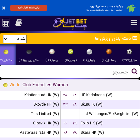
اپلیکیشن جت بت مختص اندروید
برای دانلود کلیک کنید
(دسترسی آسان و بدون فیلترشکن به سایت)
دسته بندی ورزش ها
فوتبال(۱,۳۳۷)
بسکتبال(۱۶۰)
والیبال(۶۲)
تنیس(۱۹۷)
بیسبال(۶۲)
هاکی روی یخ(۲۴)
هندبال(۳۲)
World
Club Friendlies Women
Kristianstad HK (W)
۲۸
۲۸
HF Karlskrona (W)
Skovde HF (W)
۳۳
۲۸
Skuru IK (W)
Tus Lintfort (W)
-
-
HSG Bad Wildungen/Fr./Bergheim (W)
Gjoevik HK (W)
۲۶
۳۹
Follo HK (W)
Vasteraasirsta HK (W)
۲۶
۳۸
Skara HK (W)