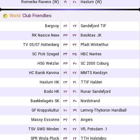
Romerike Ravens (W)
۱۹
۲۰
Haslum (W)
World
Club Friendlies
Bergsoy
۲۶
۲۶
Sandefjord TIF
RK Nasice Nexe
۳۳
۳۲
Besiktas JK
TV 05/07 Hüttenberg
۳۳
۳۲
Pfadi Winterthur
SC Pick Szeged
۳۴
۳۵
HBC Nantes
HSG Wetzlar
۳۳
۳۰
SC 2000 Coburg
HC Banik Karvina
۲۹
۲۷
MMTS Kwidzyn
Haslum HK
۲۳
۳۱
TTIF Halden
Bodo HK
۲۲
۴۱
Runar Sandefjord
Baekkelagets SK
۲۳
۳۰
Nordstrand
GF Kroppskultur
۲۰
۳۹
Lemvig-Thyboron Handball
Massy Essonne
۳۷
۳۱
Angers
TSV GWD Minden
۳۱
۲۷
1. VfL Potsdam
SPR Wisla Plock
۳۴
۲۶
TTH Holstebro