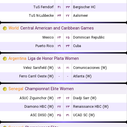
TuS Ferndorf
۴۱
۳۳
Bergischer HC
TuS N-Lubbecke
۳۴
۲۷
Aalsmeer
World
Central American and Caribbean Games
Mexico
۲۴
۲۵
Dominican Republic
Puerto Rico
۲۹
۳۴
Cuba
Argentina
Liga de Honor Plata Women
Velez Sarsfield (W)
۱۸
۲۱
Comunicaciones (W)
Ferro Carril Oeste (W)
-
-
Atlanta (W)
Senegal
Championnat Elite Women
ASUC Ziguinchor (W)
۲۴
۲۶
Diadji Sarr (W)
Diamono HBC (W)
۲۷
۲۳
Renaissance HBC (W)
ASC DIISO (W)
۳۵
۳۱
UCAD SC (W)