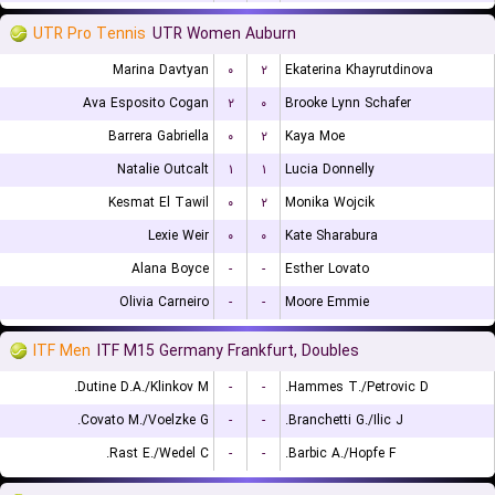
UTR Pro Tennis
UTR Women Auburn
Marina Davtyan
۰
۲
Ekaterina Khayrutdinova
Ava Esposito Cogan
۲
۰
Brooke Lynn Schafer
Barrera Gabriella
۰
۲
Kaya Moe
Natalie Outcalt
۱
۱
Lucia Donnelly
Kesmat El Tawil
۰
۲
Monika Wojcik
Lexie Weir
۰
۰
Kate Sharabura
Alana Boyce
-
-
Esther Lovato
Olivia Carneiro
-
-
Moore Emmie
ITF Men
ITF M15 Germany Frankfurt, Doubles
Dutine D.A./Klinkov M.
-
-
Hammes T./Petrovic D.
Covato M./Voelzke G.
-
-
Branchetti G./Ilic J.
Rast E./Wedel C.
-
-
Barbic A./Hopfe F.