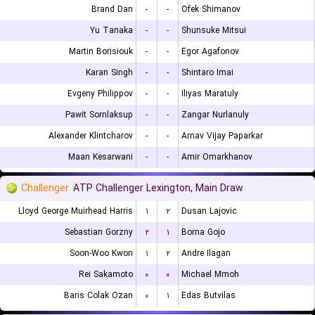
Brand Dan
-
-
Ofek Shimanov
Yu Tanaka
-
-
Shunsuke Mitsui
Martin Borisiouk
-
-
Egor Agafonov
Karan Singh
-
-
Shintaro Imai
Evgeny Philippov
-
-
Iliyas Maratuly
Pawit Sornlaksup
-
-
Zangar Nurlanuly
Alexander Klintcharov
-
-
Arnav Vijay Paparkar
Maan Kesarwani
-
-
Amir Omarkhanov
Challenger
ATP Challenger Lexington, Main Draw
Lloyd George Muirhead Harris
۱
۲
Dusan Lajovic
Sebastian Gorzny
۲
۱
Borna Gojo
Soon-Woo Kwon
۱
۲
Andre Ilagan
Rei Sakamoto
۰
۰
Michael Mmoh
Baris Colak Ozan
۰
۱
Edas Butvilas