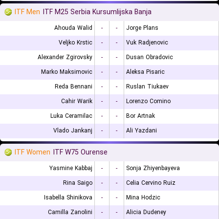
ITF Men
ITF M25 Serbia Kursumlijska Banja
Ahouda Walid
-
-
Jorge Plans
Veljko Krstic
-
-
Vuk Radjenovic
Alexander Zgirovsky
-
-
Dusan Obradovic
Marko Maksimovic
-
-
Aleksa Pisaric
Reda Bennani
-
-
Ruslan Tiukaev
Cahir Warik
-
-
Lorenzo Comino
Luka Ceramilac
-
-
Bor Artnak
Vlado Jankanj
-
-
Ali Yazdani
ITF Women
ITF W75 Ourense
Yasmine Kabbaj
-
-
Sonja Zhiyenbayeva
Rina Saigo
-
-
Celia Cervino Ruiz
Isabella Shinikova
-
-
Mina Hodzic
Camilla Zanolini
-
-
Alicia Dudeney