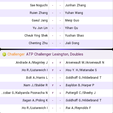
Sae Noguchi
-
-
Junhan Zhang
Ruien Zhang
-
-
Yuhan Wang
Gaeul Jang
-
-
Meiqi Guo
Yu Jun Lin
-
-
Yihan Qu
Cheuk Ying Shek
-
-
Yushan Shao
Chenting Zhu
-
-
Jiali Dong
Challenger
ATP Challenger Lexington, Doubles
Andrade A./Maginley J.
۰
۲
Arseneault M./Arseneault N.
Ho R./Liutarevich I.
۲
۰
Hsu Y. H./Watanabe S.
Bolt A./Harris L.
-
-
Goldhoff G./Hilderbrand T.
Nam J./Stalder R.
۲
۰
Bayldon B./Harper P.
Escobar G./Kaliyanda Poonacha N.
۲
۰
Puttergill C./Sheehy J.
Ilagan A./Poling K.
-
-
Goldhoff G./Hilderbrand T.
Ho R./Liutarevich I.
-
-
Rai A./Reynolds F.