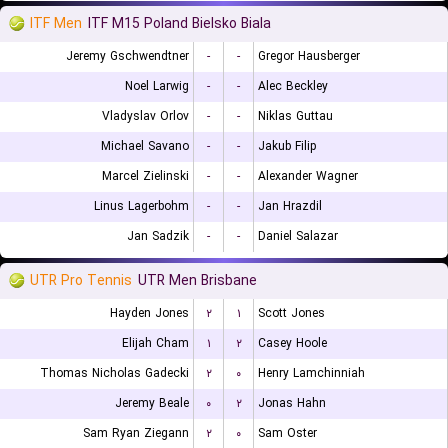
ITF Men
ITF M15 Poland Bielsko Biala
Jeremy Gschwendtner
-
-
Gregor Hausberger
Noel Larwig
-
-
Alec Beckley
Vladyslav Orlov
-
-
Niklas Guttau
Michael Savano
-
-
Jakub Filip
Marcel Zielinski
-
-
Alexander Wagner
Linus Lagerbohm
-
-
Jan Hrazdil
Jan Sadzik
-
-
Daniel Salazar
UTR Pro Tennis
UTR Men Brisbane
Hayden Jones
۲
۱
Scott Jones
Elijah Cham
۱
۲
Casey Hoole
Thomas Nicholas Gadecki
۲
۰
Henry Lamchinniah
Jeremy Beale
۰
۲
Jonas Hahn
Sam Ryan Ziegann
۲
۰
Sam Oster