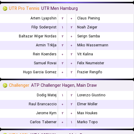
UTR Pro Tennis
UTR Men Hamburg
Artem Lyapshin
۲
۰
Claus Piening
Filip Soderqvist
۱
۲
Noah Zeiger
Baltazar Wiger Nordas
۲
۰
Serign Samba
Armin Trklja
۲
۰
Miko Wassermann
Rein Koenders
۰
۲
Vit Kalina
Samuel Rovai
۲
۰
Felix Neumeister
Hugo Garcia Gomez
۰
۲
Frazier Rengifo
Challenger
ATP Challenger Hagen, Main Draw
Dodig Matej
۱
۲
Lorenzo Giustino
Raul Brancaccio
۰
۲
Elmer Moller
Jerome Kym
۲
۰
Max Houkes
Carlos Taberner
۰
۱
Marko Topo