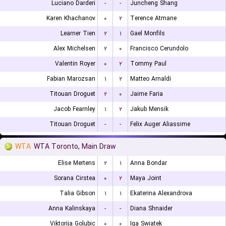
Luciano Darderi
-
-
Juncheng Shang
Karen Khachanov
۰
۲
Terence Atmane
Learner Tien
۲
۱
Gael Monfils
Alex Michelsen
۲
۰
Francisco Cerundolo
Valentin Royer
۰
۲
Tommy Paul
Fabian Marozsan
۱
۲
Matteo Arnaldi
Titouan Droguet
۲
۰
Jaime Faria
Jacob Fearnley
۱
۲
Jakub Mensik
Titouan Droguet
-
-
Felix Auger Aliassime
WTA
WTA Toronto, Main Draw
Elise Mertens
۲
۱
Anna Bondar
Sorana Cirstea
۰
۲
Maya Joint
Talia Gibson
۱
۱
Ekaterina Alexandrova
Anna Kalinskaya
-
-
Diana Shnaider
Viktorija Golubic
۰
۰
Iga Swiatek