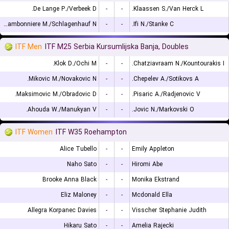
De Lange P./Verbeek D.
-
-
Klaassen S./Van Herck L.
Chambonniere M./Schlagenhauf N.
-
-
Ifi N./Stanke C.
ITF Men
ITF M25 Serbia Kursumlijska Banja, Doubles
Klok D./Ochi M.
-
-
Chatziavraam N./Kountourakis I.
Mikovic M./Novakovic N.
-
-
Chepelev A./Sotikovs A.
Maksimovic M./Obradovic D.
-
-
Pisaric A./Radjenovic V.
Ahouda W./Manukyan V.
-
-
Jovic N./Markovski O.
ITF Women
ITF W35 Roehampton
Alice Tubello
-
-
Emily Appleton
Naho Sato
-
-
Hiromi Abe
Brooke Anna Black
-
-
Monika Ekstrand
Eliz Maloney
-
-
Mcdonald Ella
Allegra Korpanec Davies
-
-
Visscher Stephanie Judith
Hikaru Sato
-
-
Amelia Rajecki