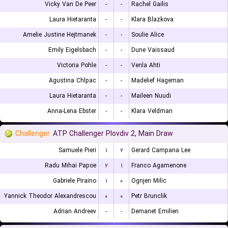
Vicky Van De Peer
-
-
Rachel Gailis
Laura Hietaranta
-
-
Klara Blazkova
Amelie Justine Hejtmanek
-
-
Soulie Alice
Emily Eigelsbach
-
-
Dune Vaissaud
Victoria Pohle
-
-
Venla Ahti
Agustina Chlpac
-
-
Madelief Hageman
Laura Hietaranta
-
-
Maileen Nuudi
Anna-Lena Ebster
-
-
Klara Veldman
Challenger
ATP Challenger Plovdiv 2, Main Draw
Samuele Pieri
۱
۲
Gerard Campana Lee
Radu Mihai Papoe
۲
۱
Franco Agamenone
Gabriele Piraino
۱
۰
Ognjen Milic
Yannick Theodor Alexandrescou
۰
۰
Petr Brunclik
Adrian Andreev
-
-
Demanet Emilien