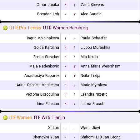
Omar Jasika
۲
۰
Zane Stevens
Brendan Loh
۰
۲
Alec Gaudin
UTR Pro Tennis
UTR Women Hamburg
Ingrid Vojcinakova
۱
۰
Paula Schaefer
Golda Karolina
۲
۱
Liubou Murashka
Fenna Steveker
۲
۱
Mia Keuler
Maja Radenkovic
۰
۲
Anna Marie Weissheim
Anastasiya Kuparev
۱
۲
Neila Trklja
Arina Gabriela Vasilescu
۲
۰
Marie Krymlova
Victoria Borodulina
۲
۱
Leandra Nizetic
Irina Fetecau
۲
۰
Laima Frosch
ITF Women
ITF W15 Tianjin
Xi Luo
-
-
Wang Jiayi
Chengyiyi Yuan
-
-
Shihomi Li Xuan Leong