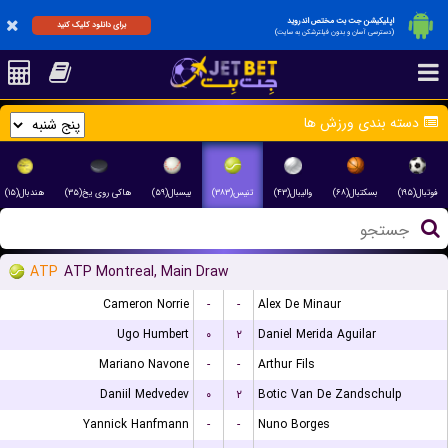
اپلیکیشن جت بت مختص اندروید
برای دانلود کلیک کنید
(دسترسی آسان و بدون فیلترشکن به سایت)
دسته بندی ورزش ها
فوتبال(۱۹۵)
بسکتبال(۶۸)
والیبال(۴۳)
تنیس(۳۸۳)
بیسبال(۵۹)
هاکی روی یخ(۳۵)
هندبال(۱۵)
ATP
ATP Montreal, Main Draw
Cameron Norrie
-
-
Alex De Minaur
Ugo Humbert
۰
۲
Daniel Merida Aguilar
Mariano Navone
-
-
Arthur Fils
Daniil Medvedev
۰
۲
Botic Van De Zandschulp
Yannick Hanfmann
-
-
Nuno Borges