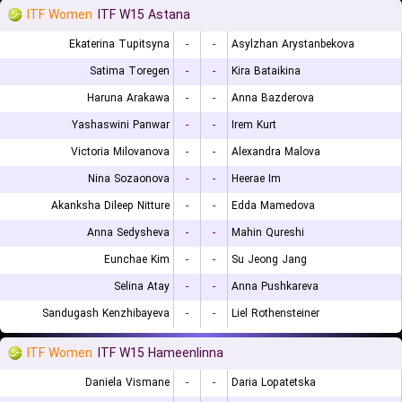
ITF Women
ITF W15 Astana
Ekaterina Tupitsyna
-
-
Asylzhan Arystanbekova
Satima Toregen
-
-
Kira Bataikina
Haruna Arakawa
-
-
Anna Bazderova
Yashaswini Panwar
-
-
Irem Kurt
Victoria Milovanova
-
-
Alexandra Malova
Nina Sozaonova
-
-
Heerae Im
Akanksha Dileep Nitture
-
-
Edda Mamedova
Anna Sedysheva
-
-
Mahin Qureshi
Eunchae Kim
-
-
Su Jeong Jang
Selina Atay
-
-
Anna Pushkareva
Sandugash Kenzhibayeva
-
-
Liel Rothensteiner
ITF Women
ITF W15 Hameenlinna
Daniela Vismane
-
-
Daria Lopatetska