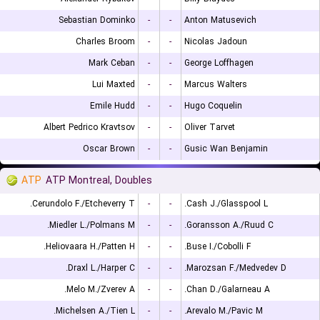
Sebastian Dominko
-
-
Anton Matusevich
Charles Broom
-
-
Nicolas Jadoun
Mark Ceban
-
-
George Loffhagen
Lui Maxted
-
-
Marcus Walters
Emile Hudd
-
-
Hugo Coquelin
Albert Pedrico Kravtsov
-
-
Oliver Tarvet
Oscar Brown
-
-
Gusic Wan Benjamin
ATP
ATP Montreal, Doubles
Cerundolo F./Etcheverry T.
-
-
Cash J./Glasspool L.
Miedler L./Polmans M.
-
-
Goransson A./Ruud C.
Heliovaara H./Patten H.
-
-
Buse I./Cobolli F.
Draxl L./Harper C.
-
-
Marozsan F./Medvedev D.
Melo M./Zverev A.
-
-
Chan D./Galarneau A.
Michelsen A./Tien L.
-
-
Arevalo M./Pavic M.