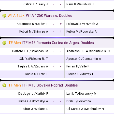
Cabral F./Tracy J.
-
-
Ram R./Salisbury J.
WTA 125k
WTA 125K Warsaw, Doubles
Karamoko N./Salden L.
۰
۲
Falkowska W./Smith A.
Kobori M./Shimizu A.
۰
۱
Kubka M./Rosolska A.
ITF Men
ITF M15 Romania Curtea de Arges, Doubles
Garbero F. F./Sciahbasi M.
-
-
Andreescu S. A./Schinteie G. C.
Oki Y./Pieleanu R. T.
-
-
Apostol C./Constantin A.
Teglas I. A./Zagars A.
-
-
Ferrari F./Valle F.
Bosio G./Tenti F.
-
-
Ciocca G./Murray F.
ITF Men
ITF M15 Slovakia Poprad, Doubles
De Jager J./Karthik P.
-
-
Lanik T./Novansky M.
Klimas J./Poritskyi A.
-
-
Drab F./Poklemba F.
Siftar J./Stolarik S.
-
-
Gil Garcia A./Mashtakov N.