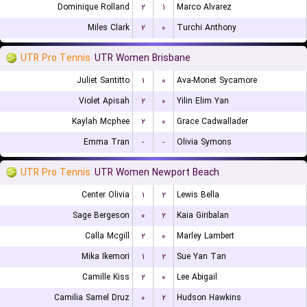
Dominique Rolland
۲
۱
Marco Alvarez
Miles Clark
۲
۰
Turchi Anthony
UTR Pro Tennis
UTR Women Brisbane
Juliet Santitto
۱
۰
Ava-Monet Sycamore
Violet Apisah
۲
۰
Yilin Elim Yan
Kaylah Mcphee
۲
۰
Grace Cadwallader
Emma Tran
-
-
Olivia Symons
UTR Pro Tennis
UTR Women Newport Beach
Center Olivia
۱
۲
Lewis Bella
Sage Bergeson
۰
۲
Kaia Giribalan
Calla Mcgill
۲
۰
Marley Lambert
Mika Ikemori
۱
۲
Sue Yan Tan
Camille Kiss
۲
۰
Lee Abigail
Camilia Samel Druz
۰
۲
Hudson Hawkins