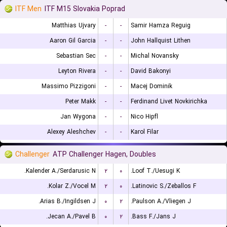
ITF Men
ITF M15 Slovakia Poprad
Matthias Ujvary
-
-
Samir Hamza Reguig
Aaron Gil Garcia
-
-
John Hallquist Lithen
Sebastian Sec
-
-
Michal Novansky
Leyton Rivera
-
-
David Bakonyi
Massimo Pizzigoni
-
-
Macej Dominik
Peter Makk
-
-
Ferdinand Livet Novkirichka
Jan Wygona
-
-
Nico Hipfl
Alexey Aleshchev
-
-
Karol Filar
Challenger
ATP Challenger Hagen, Doubles
Kalender A./Serdarusic N.
۲
۰
Loof T./Uesugi K.
Kolar Z./Vocel M.
۲
۰
Latinovic S./Zeballos F.
Arias B./Ingildsen J.
۰
۲
Paulson A./Vliegen J.
Jecan A./Pavel B.
۰
۲
Bass F./Jans J.