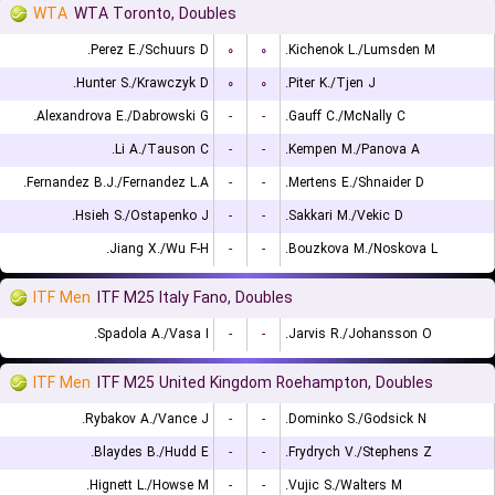
WTA
WTA Toronto, Doubles
Perez E./Schuurs D.
۰
۰
Kichenok L./Lumsden M.
Hunter S./Krawczyk D.
۰
۰
Piter K./Tjen J.
Alexandrova E./Dabrowski G.
-
-
Gauff C./McNally C.
Li A./Tauson C.
-
-
Kempen M./Panova A.
Fernandez B.J./Fernandez L.A.
-
-
Mertens E./Shnaider D.
Hsieh S./Ostapenko J.
-
-
Sakkari M./Vekic D.
Jiang X./Wu F-H.
-
-
Bouzkova M./Noskova L.
ITF Men
ITF M25 Italy Fano, Doubles
Spadola A./Vasa I.
-
-
Jarvis R./Johansson O.
ITF Men
ITF M25 United Kingdom Roehampton, Doubles
Rybakov A./Vance J.
-
-
Dominko S./Godsick N.
Blaydes B./Hudd E.
-
-
Frydrych V./Stephens Z.
Hignett L./Howse M.
-
-
Vujic S./Walters M.