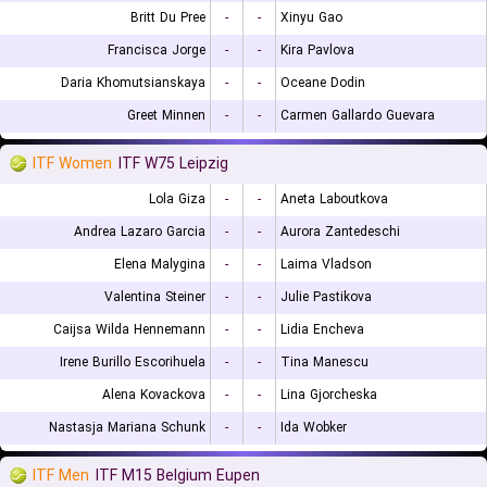
Britt Du Pree
-
-
Xinyu Gao
Francisca Jorge
-
-
Kira Pavlova
Daria Khomutsianskaya
-
-
Oceane Dodin
Greet Minnen
-
-
Carmen Gallardo Guevara
ITF Women
ITF W75 Leipzig
Lola Giza
-
-
Aneta Laboutkova
Andrea Lazaro Garcia
-
-
Aurora Zantedeschi
Elena Malygina
-
-
Laima Vladson
Valentina Steiner
-
-
Julie Pastikova
Caijsa Wilda Hennemann
-
-
Lidia Encheva
Irene Burillo Escorihuela
-
-
Tina Manescu
Alena Kovackova
-
-
Lina Gjorcheska
Nastasja Mariana Schunk
-
-
Ida Wobker
ITF Men
ITF M15 Belgium Eupen