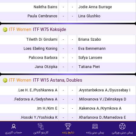
Naiktha Bains
-
-
Jodie Anna Burrage
Paula Cembranos
-
-
Lina Glushko
ITF Women
ITF W75 Koksijde
Tilwith Di Girolami
-
-
Briana Szabo
Loes Ebeling Koning
-
-
Eva Bennemann
Palicova Barbora
-
-
Sofya Lansere
Jana Otzipka
-
-
Tatiana Pieri
ITF Women
ITF W15 Astana, Doubles
Lee H. E./Pushkareva A.
-
-
Arystanbekova A./Dyussebay I.
Fedorova A./Sedysheva A.
-
-
Milovanova V./Zelinskaya D.
Im H./Kim E.
-
-
Kakenova A./Krymkova A.
Hosoki Y./Yoshioka K.
-
-
Kharlanova D./Mamedova E.
ITF Women
ITF W35 Southaven, Doubles
پیش بینی ورزشی
پیش بینی زنده
نتایج زنده
کازینو آنلاین
حساب کاربری