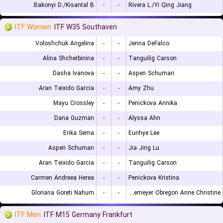
Bakonyi D./Kisantal B.
-
-
Rivera L./Yi Qing Jiang
ITF Women
ITF W35 Southaven
Voloshchuk Angelina
-
-
Jenna DeFalco
Alina Shcherbinina
-
-
Tanguilig Carson
Dasha Ivanova
-
-
Aspen Schuman
Aran Teixido Garcia
-
-
Amy Zhu
Mayu Crossley
-
-
Penickova Annika
Dana Guzman
-
-
Alyssa Ahn
Erika Sema
-
-
Eunhye Lee
Aspen Schuman
-
-
Jia Jing Lu
Aran Teixido Garcia
-
-
Tanguilig Carson
Carmen Andreea Herea
-
-
Penickova Kristina
Gloriana Goreti Nahum
-
-
Lutkemeyer Obregon Anne Christine
ITF Men
ITF M15 Germany Frankfurt