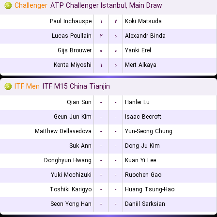
Challenger
ATP Challenger Istanbul, Main Draw
Paul Inchauspe
۱
۲
Koki Matsuda
Lucas Poullain
۲
۰
Alexandr Binda
Gijs Brouwer
۰
۰
Yanki Erel
Kenta Miyoshi
۱
۰
Mert Alkaya
ITF Men
ITF M15 China Tianjin
Qian Sun
-
-
Hanlei Lu
Geun Jun Kim
-
-
Isaac Becroft
Matthew Dellavedova
-
-
Yun-Seong Chung
Suk Ann
-
-
Dong Ju Kim
Donghyun Hwang
-
-
Kuan Yi Lee
Yuki Mochizuki
-
-
Ruochen Gao
Toshiki Karigyo
-
-
Huang Tsung-Hao
Seon Yong Han
-
-
Daniil Sarksian