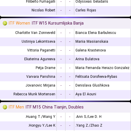
Filiberto Fumagalli
-
-
Odysseas Geladaris
Nicolas Robert
-
-
Carles Rojas
ITF Women
ITF W15 Kursumlijska Banja
Charlotte Van Zonneveld
-
-
Bianca Elena Barbulescu
Ustiniya Lekomtseva
-
-
Mariia Masiianskaia
Vittoria Paganetti
-
-
Galena Krastenova
Ekaterina Agureeva
-
-
Arina Bulatova
Petja Drame
-
-
Maria Fernanda Herazo Gonzalez
Varvara Panshina
-
-
Felitsata Dorofeeva-Rybas
Jovanovic Mirjana
-
-
Denislava Glushkova
Rebecca Munk Mortensen
-
-
Aya El Aouni
ITF Men
ITF M15 China Tianjin, Doubles
Huang T./Wang Y.
-
-
Ann S./Lee D. H.
Hongyu Y./Lee K.
-
-
Yang Z./Zhao Z.