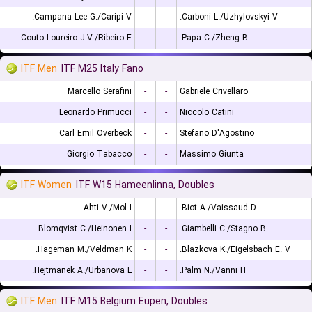
Campana Lee G./Caripi V.
-
-
Carboni L./Uzhylovskyi V.
Couto Loureiro J.V./Ribeiro E.
-
-
Papa C./Zheng B.
ITF Men
ITF M25 Italy Fano
Marcello Serafini
-
-
Gabriele Crivellaro
Leonardo Primucci
-
-
Niccolo Catini
Carl Emil Overbeck
-
-
Stefano D'Agostino
Giorgio Tabacco
-
-
Massimo Giunta
ITF Women
ITF W15 Hameenlinna, Doubles
Ahti V./Mol I.
-
-
Biot A./Vaissaud D.
Blomqvist C./Heinonen I.
-
-
Giambelli C./Stagno B.
Hageman M./Veldman K.
-
-
Blazkova K./Eigelsbach E. V.
Hejtmanek A./Urbanova L.
-
-
Palm N./Vanni H.
ITF Men
ITF M15 Belgium Eupen, Doubles