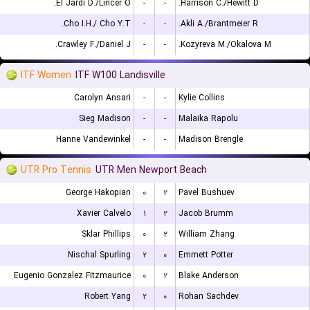
El Jardi D./Lincer O.
-
-
Harrison C./Hewitt D.
Cho I.H./ Cho Y.T.
-
-
Akli A./Brantmeier R.
Crawley F./Daniel J.
-
-
Kozyreva M./Okalova M.
ITF Women
ITF W100 Landisville
Carolyn Ansari
-
-
Kylie Collins
Sieg Madison
-
-
Malaika Rapolu
Hanne Vandewinkel
-
-
Madison Brengle
UTR Pro Tennis
UTR Men Newport Beach
George Hakopian
۰
۲
Pavel Bushuev
Xavier Calvelo
۱
۲
Jacob Brumm
Sklar Phillips
۰
۲
William Zhang
Nischal Spurling
۲
۰
Emmett Potter
Eugenio Gonzalez Fitzmaurice
۰
۲
Blake Anderson
Robert Yang
۲
۰
Rohan Sachdev