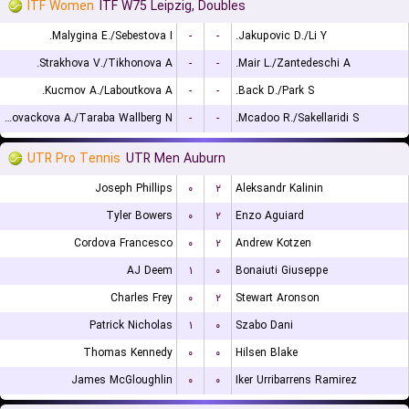
ITF Women
ITF W75 Leipzig, Doubles
Malygina E./Sebestova I.
-
-
Jakupovic D./Li Y.
Strakhova V./Tikhonova A.
-
-
Mair L./Zantedeschi A.
Kucmov A./Laboutkova A.
-
-
Back D./Park S.
Kovackova A./Taraba Wallberg N.
-
-
Mcadoo R./Sakellaridi S.
UTR Pro Tennis
UTR Men Auburn
Joseph Phillips
۰
۲
Aleksandr Kalinin
Tyler Bowers
۰
۲
Enzo Aguiard
Cordova Francesco
۰
۲
Andrew Kotzen
AJ Deem
۱
۰
Bonaiuti Giuseppe
Charles Frey
۰
۲
Stewart Aronson
Patrick Nicholas
۱
۰
Szabo Dani
Thomas Kennedy
۰
۰
Hilsen Blake
James McGloughlin
۰
۰
Iker Urribarrens Ramirez