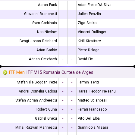
Aaron Funk
-
-
Adan Freire DA Silva
Giovanni Branchetti
-
-
Julien Penzlin
Sven Corbinais
-
-
Ziga Sesko
Neo Niedner
-
-
Vincent Dullinger
Bengt Johan Reinhard
-
-
Kirill Kivattsev
Arian Barbic
-
-
Pierre Delage
Adrian Oetzbach
-
-
David Fix
ITF Men
ITF M15 Romania Curtea de Arges
Stefan Ilie Bogdan Petre
-
-
Fermin Tenti
Andrei Corneliu Gadoiu
-
-
Rares Teodor Pieleanu
Stefan Adrian Andreescu
-
-
Matteo Sciahbasi
Robert Guna
-
-
Ferrari Francesco
Gabriel Ghetu
-
-
Vito Dell Elba
Mihai Razvan Marinescu
-
-
Giannicola Misasi