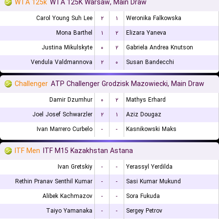
WTA 125k
WTA 125K Warsaw, Main Draw
Carol Young Suh Lee
۲
۱
Weronika Falkowska
Mona Barthel
۱
۲
Elizara Yaneva
Justina Mikulskyte
۰
۲
Gabriela Andrea Knutson
Vendula Valdmannova
۲
۰
Susan Bandecchi
Challenger
ATP Challenger Grodzisk Mazowiecki, Main Draw
Damir Dzumhur
۰
۲
Mathys Erhard
Joel Josef Schwarzler
۲
۱
Aziz Dougaz
Ivan Marrero Curbelo
-
-
Kasnikowski Maks
ITF Men
ITF M15 Kazakhstan Astana
Ivan Gretskiy
-
-
Yerassyl Yerdilda
Rethin Pranav Senthil Kumar
-
-
Sasi Kumar Mukund
Alibek Kachmazov
-
-
Sora Fukuda
Taiyo Yamanaka
-
-
Sergey Petrov