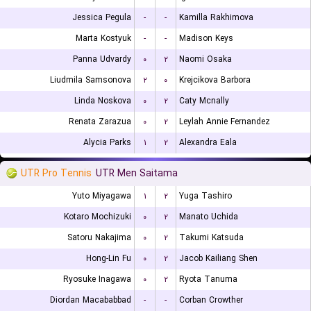
Jessica Pegula
-
-
Kamilla Rakhimova
Marta Kostyuk
-
-
Madison Keys
Panna Udvardy
۰
۲
Naomi Osaka
Liudmila Samsonova
۲
۰
Krejcikova Barbora
Linda Noskova
۰
۲
Caty Mcnally
Renata Zarazua
۰
۲
Leylah Annie Fernandez
Alycia Parks
۱
۲
Alexandra Eala
UTR Pro Tennis
UTR Men Saitama
Yuto Miyagawa
۱
۲
Yuga Tashiro
Kotaro Mochizuki
۰
۲
Manato Uchida
Satoru Nakajima
۰
۲
Takumi Katsuda
Hong-Lin Fu
۰
۲
Jacob Kailiang Shen
Ryosuke Inagawa
۰
۲
Ryota Tanuma
Diordan Macababbad
-
-
Corban Crowther