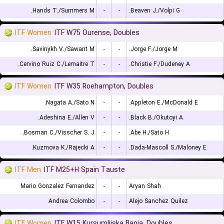
Hands T./Summers M.
-
-
Beaven J./Volpi G.
ITF Women
ITF W75 Ourense, Doubles
Savinykh V./Sawant M.
-
-
Jorge F./Jorge M.
Cervino Ruiz C./Lemaitre T.
-
-
Christie F./Dudeney A.
ITF Women
ITF W35 Roehampton, Doubles
Nagata A./Sato N.
-
-
Appleton E./McDonald E.
Adeshina E./Allen V.
-
-
Black B./Okutoyi A.
Bosman C./Visscher S. J.
-
-
Abe H./Sato H.
Kuzmova K./Rajecki A.
-
-
Dada-Mascoll S./Maloney E.
ITF Men
ITF M25+H Spain Tauste
Mario Gonzalez Fernandez
-
-
Aryan Shah
Andrea Colombo
-
-
Alejo Sanchez Quilez
ITF Women
ITF W15 Kursumlijska Banja, Doubles