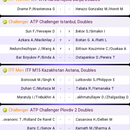
Drame P./Krastenova G.
-
-
Herazo Gonzalez M./Horvit M.
Challenger
ATP Challenger Istanbul, Doubles
Sun F./Yevseyev D.
۱
۲
Betov S./Simakin I.
Azkara A./Mackinlay J.
۲
۰
Boitan G. A./Ratti L.
Nedunchezhiyan J./Wang A.
۲
۰
Bittoun Kouzmine C./Ouakaa A.
Bar Biryukov P./Binda A.
-
-
Ostapenkov D./Pereira T.
ITF Men
ITF M15 Kazakhstan Astana, Doubles
Borisiouk M./Singh K.
-
-
Lutkovskii S./Philippov E.
Duhan C./Murtaza M.
-
-
Tabata R./Yamanaka T.
Maratuly I./Trebukhin A.
-
-
Rakhmatullayev D./Zhalgasbay D.
Challenger
ATP Challenger Plovdiv 2 Doubles
Radovanovic T./Rolland De Ravel C.
-
-
Casanova H./Dellien M.
Barry C./Genov A.
-
-
Kamath M./Sharma A.