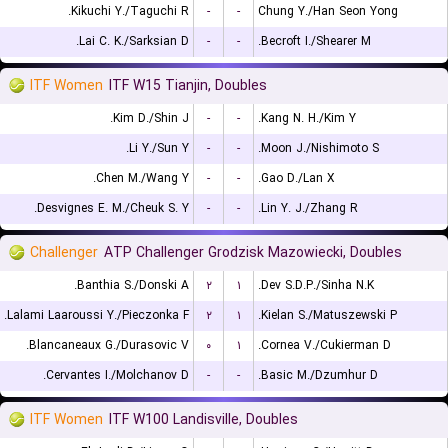
Kikuchi Y./Taguchi R.
-
-
Chung Y./Han Seon Yong
Lai C. K./Sarksian D.
-
-
Becroft I./Shearer M.
ITF Women
ITF W15 Tianjin, Doubles
Kim D./Shin J.
-
-
Kang N. H./Kim Y.
Li Y./Sun Y.
-
-
Moon J./Nishimoto S.
Chen M./Wang Y.
-
-
Gao D./Lan X.
Desvignes E. M./Cheuk S. Y.
-
-
Lin Y. J./Zhang R.
Challenger
ATP Challenger Grodzisk Mazowiecki, Doubles
Banthia S./Donski A.
۲
۱
Dev S.D.P./Sinha N.K.
Lalami Laaroussi Y./Pieczonka F.
۲
۱
Kielan S./Matuszewski P.
Blancaneaux G./Durasovic V.
۰
۱
Cornea V./Cukierman D.
Cervantes I./Molchanov D.
-
-
Basic M./Dzumhur D.
ITF Women
ITF W100 Landisville, Doubles