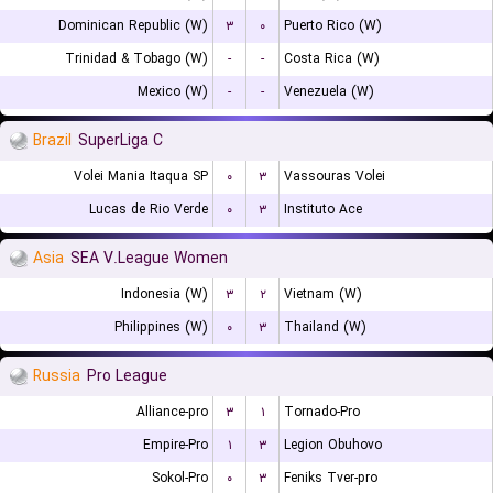
Dominican Republic (W)
۳
۰
Puerto Rico (W)
Trinidad & Tobago (W)
-
-
Costa Rica (W)
Mexico (W)
-
-
Venezuela (W)
Brazil
SuperLiga C
Volei Mania Itaqua SP
۰
۳
Vassouras Volei
Lucas de Rio Verde
۰
۳
Instituto Ace
Asia
SEA V.League Women
Indonesia (W)
۳
۲
Vietnam (W)
Philippines (W)
۰
۳
Thailand (W)
Russia
Pro League
Alliance-pro
۳
۱
Tornado-Pro
Empire-Pro
۱
۳
Legion Obuhovo
Sokol-Pro
۰
۳
Feniks Tver-pro