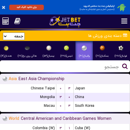
اپلیکیشن جت بت مختص اندروید
برای دانلود کلیک کنید
(دسترسی آسان و بدون فیلترشکن به سایت)
دسته بندی ورزش ها
فوتبال(۲۸۸)
بسکتبال(۶۸)
والیبال(۳۰)
تنیس(۲۲۵)
بیسبال(۵۳)
هاکی روی یخ(۲۸)
هندبال(۱۴)
Asia
East Asia Championship
Chinese Taipei
۰
۳
Japan
Mongolia
۳
۰
China
Macau
۰
۳
South Korea
World
Central American and Caribbean Games Women
Colombia (W)
۳
۱
Cuba (W)