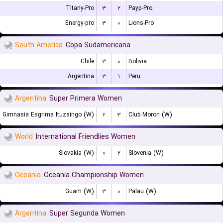
Titany-Pro
۳
۲
Payp-Pro
Energy-pro
۳
۰
Lions-Pro
South America
Copa Sudamericana
Chile
۳
۰
Bolivia
Argentina
۳
۱
Peru
Argentina
Super Primera Women
Gimnasia Esgrima Ituzaingo (W)
۲
۳
Club Moron (W)
World
International Friendlies Women
Slovakia (W)
۰
۲
Slovenia (W)
Oceania
Oceania Championship Women
Guam (W)
۳
۰
Palau (W)
Argentina
Super Segunda Women