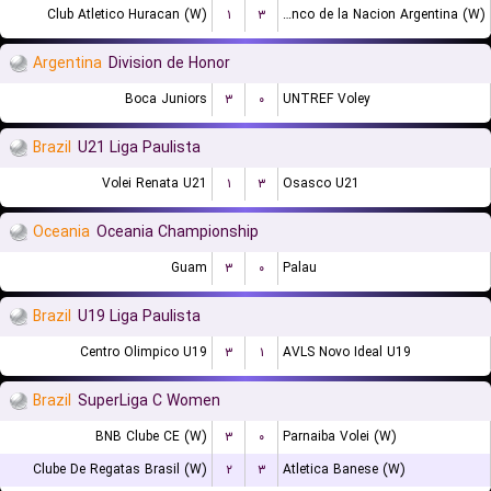
Club Atletico Huracan (W)
۱
۳
Banco de la Nacion Argentina (W)
Argentina
Division de Honor
Boca Juniors
۳
۰
UNTREF Voley
Brazil
U21 Liga Paulista
Volei Renata U21
۱
۳
Osasco U21
Oceania
Oceania Championship
Guam
۳
۰
Palau
Brazil
U19 Liga Paulista
Centro Olimpico U19
۳
۱
AVLS Novo Ideal U19
Brazil
SuperLiga C Women
BNB Clube CE (W)
۳
۰
Parnaiba Volei (W)
Clube De Regatas Brasil (W)
۲
۳
Atletica Banese (W)