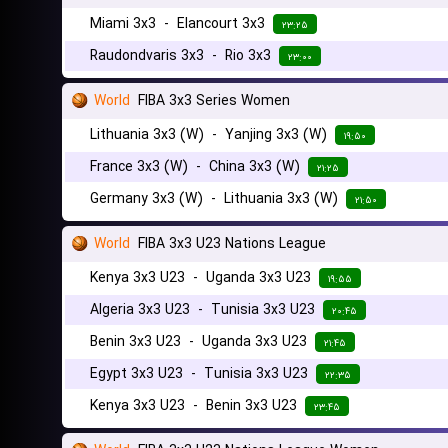
Miami 3x3
-
Elancourt 3x3
۲۳:۲۵
Raudondvaris 3x3
-
Rio 3x3
۲۳:۰۰
World
FIBA 3x3 Series Women
Lithuania 3x3 (W)
-
Yanjing 3x3 (W)
۱۹:۵۰
France 3x3 (W)
-
China 3x3 (W)
۲۱:۲۵
Germany 3x3 (W)
-
Lithuania 3x3 (W)
۲۱:۵۰
World
FIBA 3x3 U23 Nations League
Kenya 3x3 U23
-
Uganda 3x3 U23
۱۹:۵۵
Algeria 3x3 U23
-
Tunisia 3x3 U23
۲۰:۴۵
Benin 3x3 U23
-
Uganda 3x3 U23
۲۱:۴۵
Egypt 3x3 U23
-
Tunisia 3x3 U23
۲۲:۳۵
Kenya 3x3 U23
-
Benin 3x3 U23
۲۳:۴۵