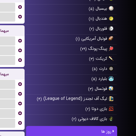
...
بیسبال
(۵)
...
هندبال
(۱۱)
فلوربال
(۲)
میهما
فوتبال آمریکایی
(۱)
...
پینگ پونگ
(۷۹)
...
کریکت
(۳)
...
دارت
(۵)
میهما
بلیارد
(۵)
...
فوتسال
(۳)
...
لیگ آف لجندز (League of Legend)
(۴)
...
بازی دوتا
(۲)
...
بازی کالاف دیوتی
(۲)
...
روز ها