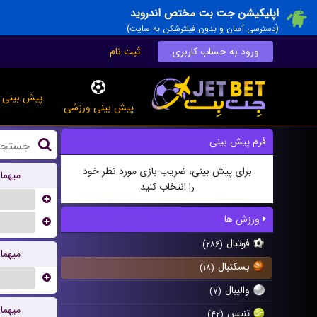
اپلیکیشن جت بت مختص اندروید
(دسترسی آسان و بدون فیلترشکن به سایت)
ورود به حساب کاربری
ثبت نام
پیش بینی ز
پیش بینی ورزشی
فرم پیش بینی
برای پیش بینی، ضریب بازی مورد نظر خود
میهما
را انتخاب کنید
...
ورزش ها
...
فوتبال
(۲۸۶)
میهما
بسکتبال
(۱۸)
...
والیبال
(۷)
میهما
تنیس
(۴۲)