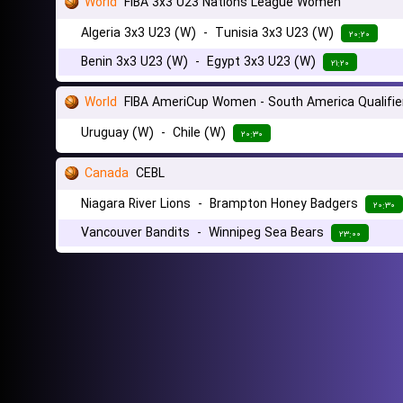
World
FIBA 3x3 U23 Nations League Women
Algeria 3x3 U23 (W)
-
Tunisia 3x3 U23 (W)
۲۰:۲۰
Benin 3x3 U23 (W)
-
Egypt 3x3 U23 (W)
۲۱:۲۰
World
FIBA AmeriCup Women - South America Qualifie
Uruguay (W)
-
Chile (W)
۲۰:۳۰
Canada
CEBL
Niagara River Lions
-
Brampton Honey Badgers
۲۰:۳۰
Vancouver Bandits
-
Winnipeg Sea Bears
۲۳:۰۰