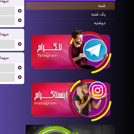
میهما
شنبه
...
یک شنبه
...
دوشنبه
میهما
...
میهما
...
...