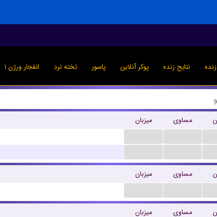
نده
نتایج زنده
پوکر آنلاین
پاسور
تخته نرد
انفجار ورژن ۱
ن
مساوی
میزبان
...
...
...
...
ن
مساوی
میزبان
...
...
ن
مساوی
میزبان