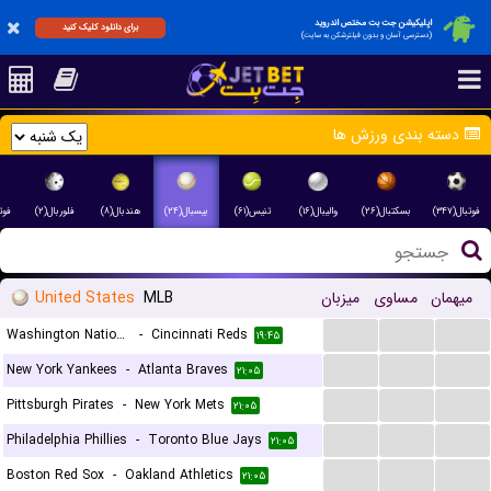
اپلیکیشن جت بت مختص اندروید
برای دانلود کلیک کنید
(دسترسی آسان و بدون فیلترشکن به سایت)
دسته بندی ورزش ها
فوتبال(۳۴۷)
بسکتبال(۲۶)
والیبال(۱۶)
تنیس(۶۱)
بیسبال(۲۴)
هندبال(۸)
فلوربال(۲)
فوت)
United States
MLB
میزبان
مساوی
میهمان
...
...
...
Washington Nationals
-
Cincinnati Reds
۱۹:۴۵
...
...
...
New York Yankees
-
Atlanta Braves
۲۱:۰۵
...
...
...
Pittsburgh Pirates
-
New York Mets
۲۱:۰۵
...
...
...
Philadelphia Phillies
-
Toronto Blue Jays
۲۱:۰۵
...
...
...
Boston Red Sox
-
Oakland Athletics
۲۱:۰۵