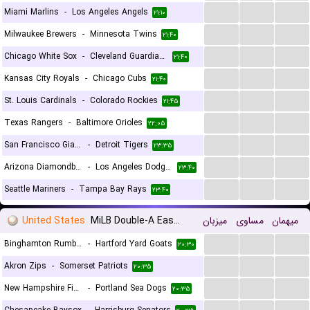
...
...
...
Miami Marlins
-
Los Angeles Angels
۲۱:۱۰
...
...
...
Milwaukee Brewers
-
Minnesota Twins
۲۱:۴۰
...
...
...
Chicago White Sox
-
Cleveland Guardians
۲۱:۴۰
...
...
...
Kansas City Royals
-
Chicago Cubs
۲۱:۴۰
...
...
...
St. Louis Cardinals
-
Colorado Rockies
۲۱:۴۵
...
...
...
Texas Rangers
-
Baltimore Orioles
۲۲:۰۵
...
...
...
San Francisco Giants
-
Detroit Tigers
۲۳:۳۵
...
...
...
Arizona Diamondbacks
-
Los Angeles Dodgers
۲۳:۴۰
...
...
...
Seattle Mariners
-
Tampa Bay Rays
۲۳:۴۰
United States
MiLB Double-A Eastern League
میزبان
مساوی
میهمان
...
...
...
Binghamton Rumble Ponies
-
Hartford Yard Goats
۲۰:۳۰
...
...
...
Akron Zips
-
Somerset Patriots
۲۰:۳۵
...
...
...
New Hampshire Fisher Cats
-
Portland Sea Dogs
۲۰:۳۵
...
...
...