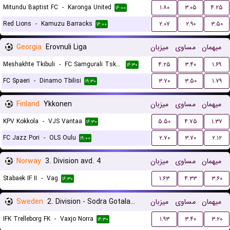
Mitundu Baptist FC
-
Karonga United
۱.۸۰
۳.۰۵
۴.۲۵
۱۶:۰۰
Red Lions
-
Kamuzu Barracks
۲.۰۷
۲.۹۰
۳.۵۰
۱۶:۰۰
Georgia
Erovnuli Liga
میزبان
مساوی
میهمان
Meshakhte Tkibuli
-
FC Samgurali Tskaltubo
۴.۲۵
۳.۴۰
۱.۶۹
۱۶:۳۰
FC Spaeri
-
Dinamo Tbilisi
۳.۷۰
۳.۵۰
۱.۷۹
۱۹:۳۰
Finland
Ykkonen
میزبان
مساوی
میهمان
KPV Kokkola
-
VJS Vantaa
۵.۵۰
۴.۷۵
۱.۳۷
۱۶:۳۰
FC Jazz Pori
-
OLS Oulu
۲.۷۰
۳.۷۰
۲.۱۲
۱۹:۰۰
Norway
3. Division avd. 4
میزبان
مساوی
میهمان
Stabaek IF II
-
Vag
۱.۶۳
۴.۳۳
۳.۶۰
۱۶:۳۰
Sweden
2. Division - Sodra Gotaland
میزبان
مساوی
میهمان
IFK Trelleborg FK
-
Vaxjo Norra
۱.۹۳
۳.۴۰
۳.۲۰
۱۶:۳۰