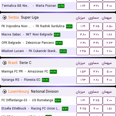
Termalica BB Nieciecza
-
Warta Poznan
۱.۷۶
۳.۶۰
۴.۰۰
۱۸:۴۵
Serbia
Super Liga
میزبان
مساوی
میهمان
FK Vojvodina Novi Sad
-
FK Radnik Surdulica
۱.۲۹
۴.۷۵
۸.۵۰
۲۱:۳۰
Macva Sabac
-
IMT Novi Belgrade
۳.۸۰
۳.۲۰
۱.۸۸
۲۱:۳۰
OFK Belgrade
-
Zeleznicar Pancevo
۲.۳۰
۳.۳۰
۲.۷۳
۲۲:۳۰
Mladost Lucani
-
FK Cukaricki Stankom
۲.۴۵
۲.۸۰
۲.۸۰
۲۲:۳۰
Brazil
Serie C
میزبان
مساوی
میهمان
Maringa FC PR
-
Amazonas FC
۱.۵۳
۳.۷۰
۵.۰۰
۲۲:۳۰
Ypiranga RS
-
Floresta EC
۱.۹۳
۲.۸۰
۴.۰۰
۲۲:۳۰
Luxembourg
National Division
میزبان
مساوی
میهمان
FC Differdange 03
-
US Rumelange
۱.۳۱
۴.۷۵
۷.۰۰
۱۷:۳۰
Etzella Ettelbruck
-
Racing FC Union Letzebuerg
۴.۷۵
۴.۰۰
۱.۵۱
۱۷:۳۰