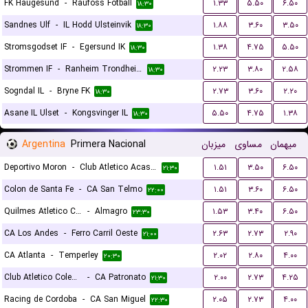
FK Haugesund
-
Raufoss Fotball
۱.۳۳
۵.۵۰
۶.۵۰
۱۸:۳۰
Sandnes Ulf
-
IL Hodd Ulsteinvik
۱.۸۸
۳.۶۰
۳.۵۰
۱۸:۳۰
Stromsgodset IF
-
Egersund IK
۱.۳۸
۴.۷۵
۵.۵۰
۱۸:۳۰
Strommen IF
-
Ranheim Trondheim
۲.۲۳
۳.۸۰
۲.۵۸
۱۸:۳۰
Sogndal IL
-
Bryne FK
۲.۷۳
۳.۶۰
۲.۲۰
۱۸:۳۰
Asane IL Ulset
-
Kongsvinger IL
۵.۵۰
۴.۷۵
۱.۳۸
۱۸:۳۰
Argentina
Primera Nacional
میزبان
مساوی
میهمان
Deportivo Moron
-
Club Atletico Acassuso
۱.۵۱
۳.۵۰
۶.۵۰
۲۱:۳۰
Colon de Santa Fe
-
CA San Telmo
۱.۵۱
۳.۶۰
۶.۵۰
۲۲:۰۰
Quilmes Atletico Club
-
Almagro
۱.۵۳
۳.۴۰
۶.۵۰
۲۳:۳۰
CA Los Andes
-
Ferro Carril Oeste
۲.۶۳
۲.۷۳
۲.۹۰
۲۱:۰۰
CA Atlanta
-
Temperley
۲.۰۲
۲.۸۰
۴.۰۰
۲۰:۳۰
Club Atletico Colegiales
-
CA Patronato
۲.۰۰
۲.۷۳
۴.۲۵
۲۱:۳۰
Racing de Cordoba
-
CA San Miguel
۲.۰۵
۲.۷۳
۴.۰۰
۲۲:۳۰