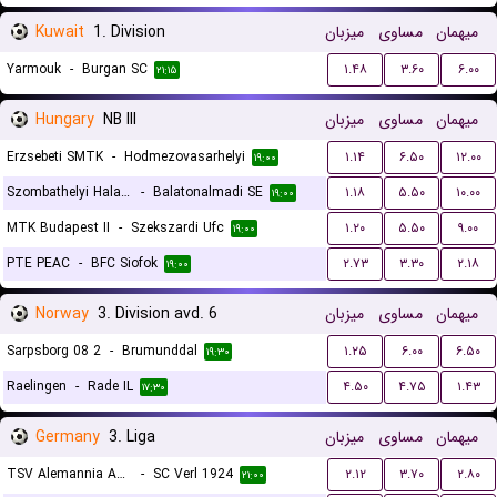
Kuwait
1. Division
میزبان
مساوی
میهمان
Yarmouk
-
Burgan SC
۱.۴۸
۳.۶۰
۶.۰۰
۲۱:۱۵
Hungary
NB III
میزبان
مساوی
میهمان
Erzsebeti SMTK
-
Hodmezovasarhelyi
۱.۱۴
۶.۵۰
۱۲.۰۰
۱۹:۰۰
Szombathelyi Haladas
-
Balatonalmadi SE
۱.۱۸
۵.۵۰
۱۰.۰۰
۱۹:۰۰
MTK Budapest II
-
Szekszardi Ufc
۱.۲۰
۵.۵۰
۹.۰۰
۱۹:۰۰
PTE PEAC
-
BFC Siofok
۲.۷۳
۳.۳۰
۲.۱۸
۱۹:۰۰
Norway
3. Division avd. 6
میزبان
مساوی
میهمان
Sarpsborg 08 2
-
Brumunddal
۱.۲۵
۶.۰۰
۶.۵۰
۱۹:۳۰
Raelingen
-
Rade IL
۴.۵۰
۴.۷۵
۱.۴۳
۱۷:۳۰
Germany
3. Liga
میزبان
مساوی
میهمان
TSV Alemannia Aachen
-
SC Verl 1924
۲.۱۲
۳.۷۰
۲.۸۰
۲۱:۰۰