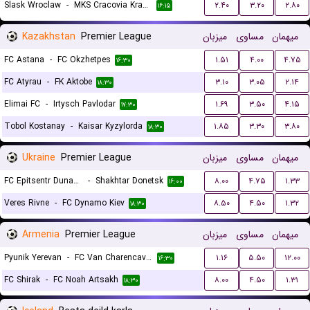
Slask Wroclaw
-
MKS Cracovia Krakow
۲.۴۰
۳.۲۰
۲.۸۰
۱۶:۱۵
Kazakhstan
Premier League
میزبان
مساوی
میهمان
FC Astana
-
FC Okzhetpes
۱.۵۱
۴.۰۰
۴.۷۵
۱۶:۳۰
FC Atyrau
-
FK Aktobe
۳.۱۰
۳.۰۵
۲.۱۴
۱۸:۳۰
Elimai FC
-
Irtysch Pavlodar
۱.۶۹
۳.۵۰
۴.۱۵
۱۷:۳۰
Tobol Kostanay
-
Kaisar Kyzylorda
۱.۸۵
۳.۳۰
۳.۸۰
۱۸:۳۰
Ukraine
Premier League
میزبان
مساوی
میهمان
FC Epitsentr Dunayivtsi
-
Shakhtar Donetsk
۸.۰۰
۴.۷۵
۱.۳۳
۱۶:۰۰
Veres Rivne
-
FC Dynamo Kiev
۸.۵۰
۴.۵۰
۱.۳۲
۱۸:۳۰
Armenia
Premier League
میزبان
مساوی
میهمان
Pyunik Yerevan
-
FC Van Charencavan
۱.۱۶
۵.۵۰
۱۲.۰۰
۱۶:۳۰
FC Shirak
-
FC Noah Artsakh
۸.۰۰
۴.۵۰
۱.۳۱
۱۸:۳۰