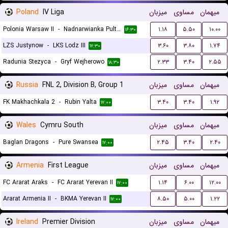
Poland
IV Liga
میزبان
مساوی
میهمان
Polonia Warsaw II
-
Nadnarwianka Pultusk
۱.۱۸
۵.۵۰
۱۰.۰۰
۱۶:۳۰
LZS Justynow
-
LKS Lodz III
۳.۶۰
۳.۸۰
۱.۷۴
۱۷:۳۰
Radunia Stezyca
-
Gryf Wejherowo
۲.۳۳
۳.۴۰
۲.۵۵
۱۸:۳۰
Russia
FNL 2, Division B, Group 1
میزبان
مساوی
میهمان
FK Makhachkala 2
-
Rubin Yalta
۳.۴۰
۳.۴۰
۱.۹۲
۱۷:۰۰
Wales
Cymru South
میزبان
مساوی
میهمان
Baglan Dragons
-
Pure Swansea
۲.۴۵
۳.۴۰
۲.۴۰
۱۷:۰۰
Armenia
First League
میزبان
مساوی
میهمان
FC Ararat Araks
-
FC Ararat Yerevan II
۱.۱۴
۶.۰۰
۱۲.۰۰
۱۷:۰۰
Ararat Armenia II
-
BKMA Yerevan II
۸.۵۰
۵.۰۰
۱.۲۲
۱۷:۰۰
Ireland
Premier Division
میزبان
مساوی
میهمان