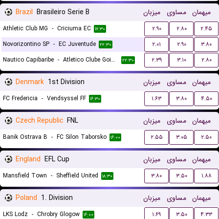
Brazil
Brasileiro Serie B
میزبان
مساوی
میهمان
Athletic Club MG
-
Criciuma EC
۲.۹۰
۲.۸۰
۲.۴۵
۱۷:۳۰
Novorizontino SP
-
EC Juventude
۲.۰۱
۲.۹۰
۳.۸۰
۲۲:۳۰
Nautico Capibaribe
-
Atletico Clube Goianiense
۲.۳۹
۳.۱۰
۲.۸۰
۲۲:۳۰
Denmark
1st Division
میزبان
مساوی
میهمان
FC Fredericia
-
Vendsyssel FF
۱.۶۳
۳.۸۰
۴.۵۰
۱۶:۳۰
Czech Republic
FNL
میزبان
مساوی
میهمان
Banik Ostrava B
-
FC Silon Taborsko
۲.۵۵
۳.۰۵
۲.۵۰
۱۶:۰۰
England
EFL Cup
میزبان
مساوی
میهمان
Mansfield Town
-
Sheffield United
۳.۸۰
۳.۵۰
۱.۸۸
۱۸:۳۰
Poland
1. Division
میزبان
مساوی
میهمان
LKS Lodz
-
Chrobry Glogow
۱.۶۹
۳.۵۰
۴.۳۳
۱۶:۰۰