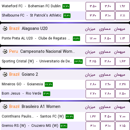
Waterford FC
-
Bohemian FC Dublin
۳.۵۰
۳.۶۰
۱.۹۲
۱۷:۳۰
Shelbourne FC
-
St Patrick's Athletic
۳.۳۰
۳.۱۰
۲.۱۱
۱۹:۳۰
Brazil
Alagoano U20
میزبان
مساوی
میهمان
Ponte Preta AL U20
-
Clube de Regatas Brasil U20
۱۲.۰۰
۶.۵۰
۱.۱۴
۲۱:۳۰
Peru
Campeonato Nacional Women
میزبان
مساوی
میهمان
Sporting Cristal (W)
-
Universitario de Deportes (W)
۴.۲۵
۳.۸۰
۱.۶۳
۲۳:۴۵
Brazil
Goiano 2
میزبان
مساوی
میهمان
Mineiros GO
-
Goianesia
۲.۸۰
۲.۹۰
۲.۳۸
۲۲:۳۰
Bom Jesus
-
Rio Verde
۲.۷۰
۲.۸۰
۲.۵۰
۱۶:۳۰
Brazil
Brasileiro A1 Women
میزبان
مساوی
میهمان
Corinthians Paulista (W)
-
Santos FC (W)
۱.۳۲
۴.۵۰
۷.۰۰
۲۲:۳۰
Gremio RS (W)
-
Cruzeiro MG (W)
۳.۱۰
۳.۱۰
۲.۱۵
۱۷:۳۰