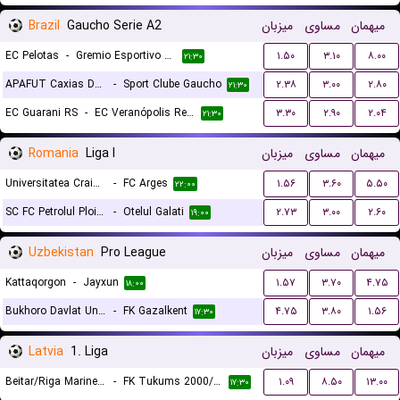
Brazil
Gaucho Serie A2
میزبان
مساوی
میهمان
EC Pelotas
-
Gremio Esportivo Bage
۱.۵۰
۳.۱۰
۸.۰۰
۲۱:۳۰
APAFUT Caxias Do Sul RS
-
Sport Clube Gaucho
۲.۳۸
۳.۰۰
۲.۸۰
۲۱:۳۰
EC Guarani RS
-
EC Veranópolis Recreativo Cultural
۳.۳۰
۲.۹۰
۲.۰۴
۲۱:۳۰
Romania
Liga I
میزبان
مساوی
میهمان
Universitatea Craiova
-
FC Arges
۱.۵۶
۳.۶۰
۵.۵۰
۲۲:۰۰
SC FC Petrolul Ploiesti
-
Otelul Galati
۲.۷۳
۳.۰۰
۲.۶۰
۱۹:۰۰
Uzbekistan
Pro League
میزبان
مساوی
میهمان
Kattaqorgon
-
Jayxun
۱.۵۷
۳.۷۰
۴.۷۵
۱۸:۰۰
Bukhoro Davlat Universiteti
-
FK Gazalkent
۴.۷۵
۳.۸۰
۱.۵۶
۱۷:۳۰
Latvia
1. Liga
میزبان
مساوی
میهمان
Beitar/Riga Mariners
-
FK Tukums 2000/Tss II
۱.۰۹
۸.۵۰
۱۳.۰۰
۱۷:۳۰