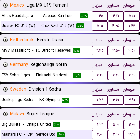
Mexico
Liga MX U19 Femenil
میزبان
مساوی
میهمان
Atlas Guadalajara U19 (W)
-
Atletico San Luis U19 (W)
۱.۴۵
۴.۲۰
۵.۰۰
۱۸:۳۰
Juarez FC U19 (W)
-
Cruz Azul U19 (W)
۵.۰۰
۴.۲۵
۱.۴۳
۱۸:۳۰
Netherlands
Eerste Divisie
میزبان
مساوی
میهمان
MVV Maastricht
-
FC Utrecht Reserves
۲.۴۵
۳.۵۰
۲.۵۰
۱۸:۱۵
Germany
Regionalliga North
میزبان
مساوی
میهمان
FSV Schoningen
-
Eintracht Norderstedt
۲.۴۰
۳.۶۰
۲.۴۰
۱۶:۳۰
Sweden
Division 1 Sodra
میزبان
مساوی
میهمان
Jonkopings Sodra
-
BK Olympic
۱.۷۳
۳.۶۰
۳.۸۰
۱۷:۳۰
Malawi
Super League
میزبان
مساوی
میهمان
Big Bullets
-
Chitipa United
۱.۲۲
۵.۰۰
۱۱.۰۰
۱۶:۰۰
Masters FC
-
Civil Service Utd
۲.۰۱
۳.۱۰
۳.۴۰
۱۶:۰۰