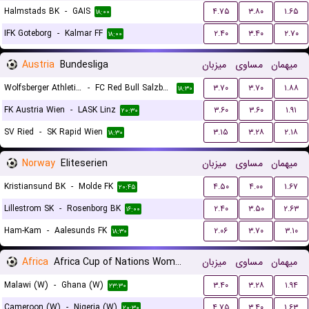
Halmstads BK
-
GAIS
۴.۷۵
۳.۸۰
۱.۶۵
۱۸:۰۰
IFK Goteborg
-
Kalmar FF
۲.۴۰
۳.۴۰
۲.۷۰
۱۸:۰۰
Austria
Bundesliga
میزبان
مساوی
میهمان
Wolfsberger Athletik Club
-
FC Red Bull Salzburg
۳.۷۰
۳.۷۰
۱.۸۸
۱۸:۳۰
FK Austria Wien
-
LASK Linz
۳.۶۰
۳.۶۰
۱.۹۱
۲۰:۳۰
SV Ried
-
SK Rapid Wien
۳.۱۵
۳.۲۸
۲.۱۸
۱۸:۳۰
Norway
Eliteserien
میزبان
مساوی
میهمان
Kristiansund BK
-
Molde FK
۴.۵۰
۴.۰۰
۱.۶۷
۲۰:۴۵
Lillestrom SK
-
Rosenborg BK
۲.۴۰
۳.۵۰
۲.۶۳
۱۶:۰۰
Ham-Kam
-
Aalesunds FK
۲.۰۶
۳.۷۰
۳.۱۰
۱۸:۳۰
Africa
Africa Cup of Nations Women
میزبان
مساوی
میهمان
Malawi (W)
-
Ghana (W)
۳.۴۰
۳.۲۸
۱.۹۴
۲۳:۳۰
Cameroon (W)
-
Nigeria (W)
۴.۷۵
۳.۴۰
۱.۶۳
۲۰:۳۰