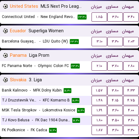
United States
MLS Next Pro League
میزبان
مساوی
میهمان
Connecticut United
-
New England Revolution II
۱.۸۵
۳.۶۰
۳.۴۰
۲۳:۳۰
Ecuador
Superliga Women
میزبان
مساوی
میهمان
Barcelona Guayaquil (W)
-
LDU Quito (W)
۳.۱۰
۳.۳۰
۲.۰۳
۲۳:۳۰
Panama
Liga Prom
میزبان
مساوی
میهمان
FC Panama Norte
-
Olympic Colon FC
۲.۱۰
۳.۷۰
۲.۸۰
۲۳:۳۰
Slovakia
3. Liga
میزبان
مساوی
میهمان
Banik Kalinovo
-
MFK Dolny Kubin
۱.۵۷
۳.۸۰
۴.۳۳
۱۸:۳۰
TJ Druzstevnik Velke Ludince
-
KFC Komarno B
۱.۴۸
۴.۱۵
۴.۷۵
۱۸:۳۰
MSK Tesla Stropkov
-
Lokomotiva Kosice
۱.۶۹
۳.۶۰
۴.۰۰
۱۸:۳۰
TJ Kovo Belusa
-
FK Dac 1904 Dunajska Streda B
۱.۸۰
۳.۵۰
۳.۶۰
۱۸:۳۰
FK Podkonice
-
FK Cadca
۱.۸۷
۳.۶۰
۳.۳۰
۱۸:۳۰