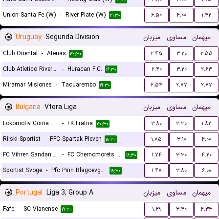
Union Santa Fe (W)
-
River Plate (W)
۶.۵۰
۴.۰۰
۱.۴۲
۲۱:۳۰
Uruguay
Segunda Division
میزبان
مساوی
میهمان
Club Oriental
-
Atenas
۲.۴۵
۳.۲۰
۲.۵۵
۲۲:۳۰
Club Atletico River Plate
-
Huracan F.C.
۲.۴۰
۳.۲۰
۲.۶۳
۱۶:۳۰
Miramar Misiones
-
Tacuarembo
۲.۵۴
۲.۷۷
۲.۷۷
۱۹:۳۰
Bulgaria
Vtora Liga
میزبان
مساوی
میهمان
Lokomotiv Gorna Oryahovitsa
-
FK Fratria
۳.۸۰
۳.۳۰
۱.۸۲
۲۰:۳۰
Rilski Sportist
-
PFC Spartak Pleven
۱.۸۵
۳.۱۰
۴.۰۰
۱۸:۳۰
FC Vihren Sandanski
-
FC Chernomorets 1919 Burgas
۱.۷۴
۳.۳۰
۴.۲۰
۱۸:۳۰
Sportist Svoge
-
Pfc Pirin Blagoevgrad
۱.۴۸
۳.۸۰
۶.۰۰
۱۸:۳۰
Portugal
Liga 3, Group A
میزبان
مساوی
میهمان
Fafe
-
SC Vianense
۱.۶۹
۳.۴۰
۴.۳۳
۱۹:۳۰