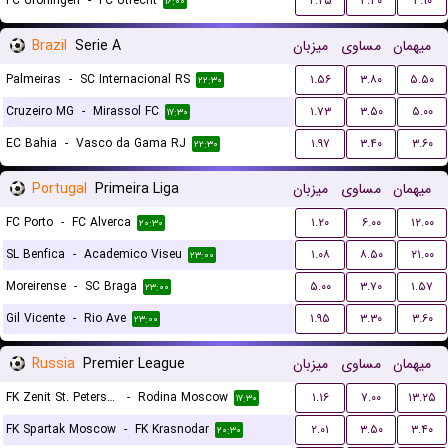
FC Groningen
-
FC Utrecht
۲.۲۵
۳.۴۰
۳.۱۰
۱۶:۰۰
Brazil
Serie A
میزبان
مساوی
میهمان
Palmeiras
-
SC Internacional RS
۱.۵۶
۳.۸۰
۵.۵۰
۲۲:۳۰
Cruzeiro MG
-
Mirassol FC
۱.۷۳
۳.۵۰
۵.۰۰
۱۷:۳۰
EC Bahia
-
Vasco da Gama RJ
۱.۹۷
۳.۴۰
۳.۶۰
۲۲:۳۰
Portugal
Primeira Liga
میزبان
مساوی
میهمان
FC Porto
-
FC Alverca
۱.۲۰
۶.۰۰
۱۲.۰۰
۲۰:۳۰
SL Benfica
-
Academico Viseu
۱.۰۸
۸.۵۰
۲۱.۰۰
۲۳:۰۰
Moreirense
-
SC Braga
۵.۰۰
۳.۷۰
۱.۵۷
۲۳:۰۰
Gil Vicente
-
Rio Ave
۱.۹۵
۳.۳۰
۳.۶۰
۲۳:۰۰
Russia
Premier League
میزبان
مساوی
میهمان
FK Zenit St. Petersburg
-
Rodina Moscow
۱.۱۶
۷.۰۰
۱۳.۲۵
۱۷:۳۰
FK Spartak Moscow
-
FK Krasnodar
۲.۰۱
۳.۵۰
۳.۴۰
۲۰:۳۰