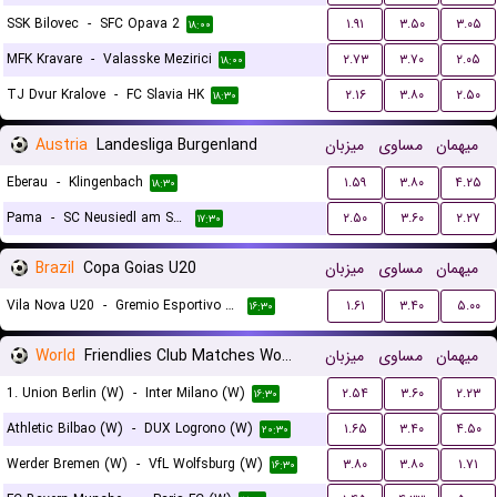
SSK Bilovec
-
SFC Opava 2
۱.۹۱
۳.۵۰
۳.۰۵
۱۸:۰۰
MFK Kravare
-
Valasske Mezirici
۲.۷۳
۳.۷۰
۲.۰۵
۱۸:۰۰
TJ Dvur Kralove
-
FC Slavia HK
۲.۱۶
۳.۸۰
۲.۵۰
۱۸:۳۰
Austria
Landesliga Burgenland
میزبان
مساوی
میهمان
Eberau
-
Klingenbach
۱.۵۹
۳.۸۰
۴.۲۵
۱۸:۳۰
Pama
-
SC Neusiedl am See 1919
۲.۵۰
۳.۶۰
۲.۲۷
۱۷:۳۰
Brazil
Copa Goias U20
میزبان
مساوی
میهمان
Vila Nova U20
-
Gremio Esportivo Anapolis FC U20
۱.۶۱
۳.۴۰
۵.۰۰
۱۶:۳۰
World
Friendlies Club Matches Women
میزبان
مساوی
میهمان
1. Union Berlin (W)
-
Inter Milano (W)
۲.۵۴
۳.۶۰
۲.۲۳
۱۶:۳۰
Athletic Bilbao (W)
-
DUX Logrono (W)
۱.۶۵
۳.۴۰
۴.۵۰
۲۰:۳۰
Werder Bremen (W)
-
VfL Wolfsburg (W)
۳.۸۰
۳.۸۰
۱.۷۱
۱۶:۳۰