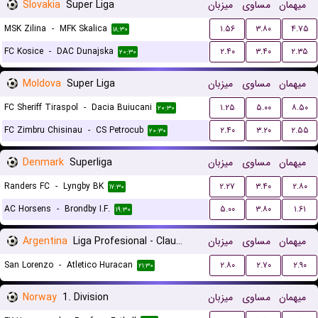
Slovakia
Super Liga
میزبان
مساوی
میهمان
MSK Zilina
-
MFK Skalica
۱.۵۶
۳.۸۰
۴.۷۵
۱۸:۳۰
FC Kosice
-
DAC Dunajska
۲.۴۰
۳.۴۰
۲.۳۵
۲۰:۳۰
Moldova
Super Liga
میزبان
مساوی
میهمان
FC Sheriff Tiraspol
-
Dacia Buiucani
۱.۲۵
۵.۰۰
۸.۵۰
۲۰:۳۰
FC Zimbru Chisinau
-
CS Petrocub
۲.۴۰
۳.۲۰
۲.۵۵
۲۰:۳۰
Denmark
Superliga
میزبان
مساوی
میهمان
Randers FC
-
Lyngby BK
۲.۲۷
۳.۴۰
۲.۸۰
۱۷:۳۰
AC Horsens
-
Brondby I.F.
۵.۰۰
۳.۸۰
۱.۶۱
۱۹:۳۰
Argentina
Liga Profesional - Clausura
میزبان
مساوی
میهمان
San Lorenzo
-
Atletico Huracan
۲.۸۰
۲.۷۰
۲.۹۰
۲۱:۳۰
Norway
1. Division
میزبان
مساوی
میهمان