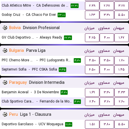
Club Atletico Mitre
-
CA Defensores de Belgrano
۲.۳۸
۲.۶۸
۳.۲۸
۲۲:۳۰
Godoy Cruz
-
CA Chaco For Ever
۱.۶۳
۳.۳۰
۵.۵۰
۲۳:۰۰
Bolivia
Division Profesional
میزبان
مساوی
میهمان
GV Club Deportivo San Jose de Oruro
-
Always Ready
۴.۲۵
۴.۰۰
۱.۶۷
۲۲:۳۰
Bulgaria
Parva Liga
میزبان
مساوی
میهمان
PFC Cherno More Varna
-
PFC Ludogorets Razgrad
۴.۵۰
۳.۵۰
۱.۷۰
۱۹:۳۰
Septemvri Sofia
-
PFC CSKA Sofia
۶.۵۰
۴.۰۰
۱.۴۵
۲۱:۴۵
Paraguay
Division Intermedia
میزبان
مساوی
میهمان
Benjamin Aceval
-
3 De Noviembre
۱.۶۹
۳.۳۰
۴.۳۳
۱۶:۳۰
Club Sportivo Carapegua
-
Fernando de la Mora
۲.۴۰
۳.۲۰
۲.۶۰
۱۶:۳۰
Peru
Liga 1 - Clausura
میزبان
مساوی
میهمان
Deportivo Garcilaso
-
UCV Moquegua
۱.۵۱
۳.۸۰
۵.۵۰
۲۱:۳۰