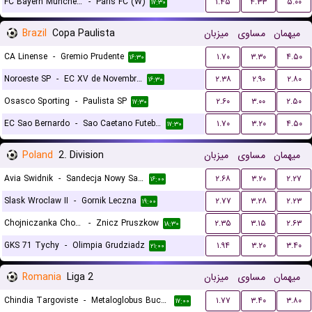
FC Bayern Munchen (W)
-
Paris FC (W)
۱.۴۵
۴.۳۳
۵.۰۰
۱۷:۳۰
Brazil
Copa Paulista
میزبان
مساوی
میهمان
CA Linense
-
Gremio Prudente
۱.۷۰
۳.۳۰
۴.۵۰
۱۶:۳۰
Noroeste SP
-
EC XV de Novembro (Piracicaba)
۲.۳۸
۲.۹۰
۲.۸۰
۱۶:۳۰
Osasco Sporting
-
Paulista SP
۲.۶۰
۳.۰۰
۲.۵۰
۱۷:۳۰
EC Sao Bernardo
-
Sao Caetano Futebol
۱.۷۰
۳.۲۰
۴.۵۰
۱۷:۳۰
Poland
2. Division
میزبان
مساوی
میهمان
Avia Swidnik
-
Sandecja Nowy Sacz
۲.۶۸
۳.۲۰
۲.۲۷
۱۶:۰۰
Slask Wroclaw II
-
Gornik Leczna
۲.۷۷
۳.۲۸
۲.۲۳
۱۹:۰۰
Chojniczanka Chojnice
-
Znicz Pruszkow
۲.۳۵
۳.۱۵
۲.۶۳
۱۸:۳۰
GKS 71 Tychy
-
Olimpia Grudziadz
۱.۹۴
۳.۲۰
۳.۴۰
۲۱:۰۰
Romania
Liga 2
میزبان
مساوی
میهمان
Chindia Targoviste
-
Metaloglobus Bucuresti
۱.۷۷
۳.۴۰
۳.۸۰
۱۷:۰۰