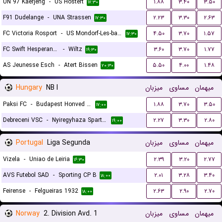
UN 97 Kaerjeng
-
US Hostert
۱.۸۸
۳.۴۰
۳.۵۰
۱۷:۳۰
F91 Dudelange
-
UNA Strassen
۲.۲۳
۳.۳۰
۲.۶۳
۱۷:۳۰
FC Victoria Rosport
-
US Mondorf-Les-bains
۴.۵۰
۳.۷۰
۱.۵۷
۱۷:۳۰
FC Swift Hesperange
-
Wiltz
۳.۶۰
۳.۷۰
۱.۷۷
۱۹:۳۰
AS Jeunesse Esch
-
Atert Bissen
۵.۵۰
۴.۰۰
۱.۴۸
۲۰:۳۰
Hungary
NB I
میزبان
مساوی
میهمان
Paksi FC
-
Budapest Honved FC
۱.۸۸
۳.۷۰
۳.۵۰
۱۷:۰۰
Debreceni VSC
-
Nyiregyhaza Spartacus FC
۲.۲۷
۳.۳۰
۲.۸۰
۱۹:۰۰
Portugal
Liga Segunda
میزبان
مساوی
میهمان
Vizela
-
Uniao de Leiria
۲.۳۹
۳.۲۰
۲.۷۷
۱۶:۳۰
AVS Futebol SAD
-
Sporting CP B
۲.۰۱
۳.۲۸
۳.۴۰
۱۸:۰۰
Feirense
-
Felgueiras 1932
۲.۶۳
۲.۹۰
۲.۷۰
۱۸:۰۰
Norway
2. Division Avd. 1
میزبان
مساوی
میهمان