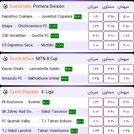
Guatemala
Primera Division
میزبان
مساوی
میهمان
Deportivo Coatepeque FC
-
Juventud Copalera
۱.۶۱
۳.۵۰
۵.۰۰
۲۱:۳۰
Iztapa
-
Chichicasteco FC
۱.۳۸
۴.۲۵
۶.۵۰
۲۰:۳۰
CSD Amatitlan
-
Quiche FC
۳.۷۰
۳.۲۰
۱.۸۸
۲۰:۳۰
CS Deportivo Sacachispas
-
Mictlán
۲.۰۰
۲.۷۳
۴.۰۰
۲۰:۳۰
South Africa
MTN 8 Cup
میزبان
مساوی
میهمان
Kaizer Chiefs
-
Lamontville Golden Arrows
۱.۶۷
۳.۴۰
۵.۰۰
۱۹:۳۰
Amazulu FC
-
Sekhukhune United
۲.۴۵
۳.۰۰
۲.۹۰
۱۶:۳۰
Czech Republic
4. Liga
میزبان
مساوی
میهمان
FK Kozlovice
-
Bzenec
۱.۶۹
۳.۸۰
۳.۷۰
۱۸:۰۰
SK Zdirec Nad Doubravou
-
Sokol Tasovice
۲.۰۲
۳.۴۰
۳.۰۰
۱۸:۰۰
FC Spartak Velka Bites
-
TJ Tatran Bohunice
۲.۱۱
۳.۳۰
۲.۹۰
۱۸:۰۰
TJ Sokol Lanzhot
-
Tatran Vsechovice
۲.۳۴
۳.۴۰
۲.۴۵
۱۸:۰۰