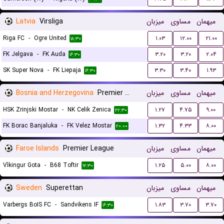
Latvia
Virsliga
میزبان
مساوی
میهمان
Riga FC
-
Ogre United
۱.۰۳
۱۲.۰۰
۲۱.۰۰
۱۸:۳۰
FK Jelgava
-
FK Auda
۳.۲۰
۳.۲۰
۲.۰۴
۱۶:۳۰
SK Super Nova
-
FK Liepaja
۳.۳۰
۳.۴۰
۱.۹۳
۱۶:۳۰
Bosnia and Herzegovina
Premier Liga
میزبان
مساوی
میهمان
HSK Zrinjski Mostar
-
NK Celik Zenica
۱.۲۷
۴.۷۵
۹.۰۰
۲۲:۳۰
FK Borac Banjaluka
-
FK Velez Mostar
۱.۳۲
۴.۳۳
۸.۰۰
۲۰:۰۰
Faroe Islands
Premier League
میزبان
مساوی
میهمان
Víkingur Gota
-
B68 Toftir
۱.۲۵
۵.۰۰
۸.۰۰
۱۷:۳۰
Sweden
Superettan
میزبان
مساوی
میهمان
Varbergs BoIS FC
-
Sandvikens IF
۱.۸۳
۳.۷۰
۳.۷۰
۱۶:۳۰