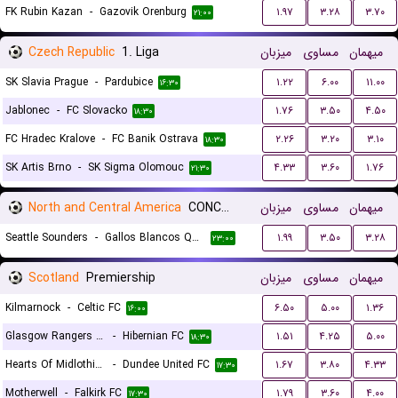
FK Rubin Kazan
-
Gazovik Orenburg
۱.۹۷
۳.۲۸
۳.۷۰
۲۱:۰۰
Czech Republic
1. Liga
میزبان
مساوی
میهمان
SK Slavia Prague
-
Pardubice
۱.۲۲
۶.۰۰
۱۱.۰۰
۱۶:۳۰
Jablonec
-
FC Slovacko
۱.۷۶
۳.۵۰
۴.۵۰
۱۸:۳۰
FC Hradec Kralove
-
FC Banik Ostrava
۲.۲۶
۳.۲۰
۳.۱۰
۱۸:۳۰
SK Artis Brno
-
SK Sigma Olomouc
۴.۳۳
۳.۶۰
۱.۷۶
۲۱:۳۰
North and Central America
CONCACAF Leagues Cup
میزبان
مساوی
میهمان
Seattle Sounders
-
Gallos Blancos Queretaro
۱.۹۹
۳.۵۰
۳.۲۸
۲۳:۰۰
Scotland
Premiership
میزبان
مساوی
میهمان
Kilmarnock
-
Celtic FC
۶.۵۰
۵.۰۰
۱.۳۶
۱۶:۰۰
Glasgow Rangers FC
-
Hibernian FC
۱.۵۱
۴.۲۵
۵.۰۰
۱۸:۳۰
Hearts Of Midlothian FC
-
Dundee United FC
۱.۶۷
۳.۸۰
۴.۳۳
۱۷:۳۰
Motherwell
-
Falkirk FC
۱.۷۹
۳.۶۰
۴.۰۰
۱۷:۳۰