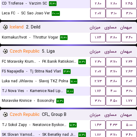
CD Trofense
-
Varzim SC
۲.۸۰
۲.۸۰
۲.۴۵
۱۹:۳۰
Leca FC
-
SC Sao Joao Ver
۲.۰۷
۳.۱۰
۳.۲۰
۲۰:۰۰
Iceland
2. Deild
میزبان
مساوی
میهمان
Kormakur/hvot
-
Throttur Vogar
۱.۷۴
۳.۸۰
۳.۴۰
۱۹:۳۰
Czech Republic
5. Liga
میزبان
مساوی
میهمان
FC Moravsky Krumlov
-
FK Banik Ratiskovice
۲.۳۰
۳.۷۰
۲.۳۶
۱۸:۳۰
FS Napajedla
-
Tj Stitna Nad Vlari
۲.۰۷
۳.۷۰
۲.۶۳
۱۶:۳۰
Luka nad Jihlavou
-
Slavoj TKZ Polna
۲.۷۳
۳.۸۰
۲.۰۲
۱۸:۰۰
TJ Nova Ves
-
Kamenice Nad Lipou
۱.۷۶
۴.۰۰
۳.۲۰
۱۸:۰۰
Moravske Kninice
-
Bosonohy
۳.۲۰
۴.۵۰
۱.۷۷
۱۸:۳۰
Czech Republic
CFL, Group B
میزبان
مساوی
میهمان
TJ Sokol Zapy
-
Neratovice Byskovice
۱.۴۳
۴.۳۳
۵.۰۰
۱۸:۳۰
SK Slovan Varnsdorf
-
SK Benatky nad Jizerou
۱.۸۲
۳.۷۰
۳.۴۰
۱۸:۳۰