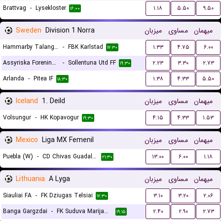
Brattvag
-
Lysekloster
۱.۱۸
۵.۵۰
۹.۵۰
۱۶:۰۰
Sweden
Division 1 Norra
میزبان
مساوی
میهمان
Hammarby Talang Ff
-
FBK Karlstad
۱.۳۳
۴.۷۵
۶.۰۰
۱۷:۳۰
Assyriska Foreningen
-
Sollentuna Utd FF
۲.۲۳
۳.۳۰
۲.۷۳
۱۹:۳۰
Arlanda
-
Pitea IF
۱.۳۸
۴.۳۳
۵.۵۰
۱۸:۳۰
Iceland
1. Deild
میزبان
مساوی
میهمان
Volsungur
-
HK Kopavogur
۴.۱۵
۴.۳۳
۱.۵۳
۱۹:۳۰
Mexico
Liga MX Femenil
میزبان
مساوی
میهمان
Puebla (W)
-
CD Chivas Guadalajara (W)
۱۳.۰۰
۶.۰۰
۱.۱۸
۲۱:۳۰
Lithuania
A Lyga
میزبان
مساوی
میهمان
Siauliai FA
-
FK Dziugas Telsiai
۳.۱۰
۳.۲۰
۲.۰۶
۱۷:۳۰
Banga Gargzdai
-
FK Suduva Marijampole
۲.۴۰
۲.۹۰
۲.۷۳
۱۹:۱۵