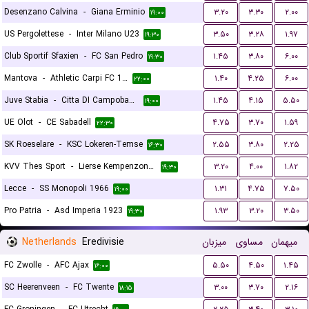
Desenzano Calvina
-
Giana Erminio
۳.۲۰
۳.۳۰
۲.۰۰
۱۹:۰۰
US Pergolettese
-
Inter Milano U23
۳.۵۰
۳.۲۸
۱.۹۷
۱۹:۳۰
Club Sportif Sfaxien
-
FC San Pedro
۱.۴۵
۳.۸۰
۶.۰۰
۱۹:۳۰
Mantova
-
Athletic Carpi FC 1909
۱.۴۰
۴.۲۵
۶.۰۰
۲۲:۰۰
Juve Stabia
-
Citta DI Campobasso
۱.۴۵
۴.۱۵
۵.۵۰
۱۹:۰۰
UE Olot
-
CE Sabadell
۴.۷۵
۳.۷۰
۱.۵۹
۲۲:۳۰
SK Roeselare
-
KSC Lokeren-Temse
۲.۵۵
۳.۸۰
۲.۲۵
۱۶:۳۰
KVV Thes Sport
-
Lierse Kempenzonen
۳.۲۰
۴.۰۰
۱.۸۲
۱۹:۳۰
Lecce
-
SS Monopoli 1966
۱.۳۱
۴.۷۵
۷.۵۰
۱۹:۰۰
Pro Patria
-
Asd Imperia 1923
۱.۹۳
۳.۲۰
۳.۵۰
۱۹:۳۰
Netherlands
Eredivisie
میزبان
مساوی
میهمان
FC Zwolle
-
AFC Ajax
۵.۵۰
۴.۵۰
۱.۴۵
۱۶:۰۰
SC Heerenveen
-
FC Twente
۳.۰۰
۳.۷۰
۲.۱۶
۱۸:۱۵