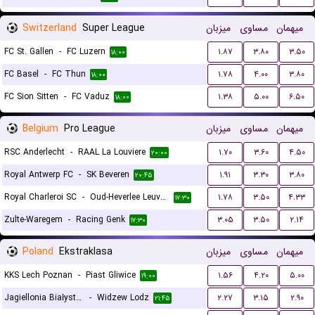
Switzerland
Super League
میزبان
مساوی
میهمان
FC St. Gallen
-
FC Luzern
۱.۸۷
۳.۸۰
۳.۵۰
۱۸:۰۰
FC Basel
-
FC Thun
۱.۷۸
۴.۰۰
۳.۸۰
۱۸:۰۰
FC Sion Sitten
-
FC Vaduz
۱.۳۸
۵.۰۰
۶.۵۰
۱۸:۰۰
Belgium
Pro League
میزبان
مساوی
میهمان
RSC Anderlecht
-
RAAL La Louviere
۱.۷۰
۳.۶۰
۴.۵۰
۲۰:۰۰
Royal Antwerp FC
-
SK Beveren
۱.۹۱
۳.۳۰
۳.۸۰
۲۰:۴۵
Royal Charleroi SC
-
Oud-Heverlee Leuven
۱.۷۸
۳.۵۰
۴.۳۳
۱۷:۳۰
Zulte-Waregem
-
Racing Genk
۳.۰۵
۳.۵۰
۲.۱۴
۱۷:۳۰
Poland
Ekstraklasa
میزبان
مساوی
میهمان
KKS Lech Poznan
-
Piast Gliwice
۱.۵۶
۴.۲۰
۵.۰۰
۱۹:۰۰
Jagiellonia Białystok
-
Widzew Lodz
۲.۲۷
۳.۱۵
۲.۹۰
۲۱:۴۵