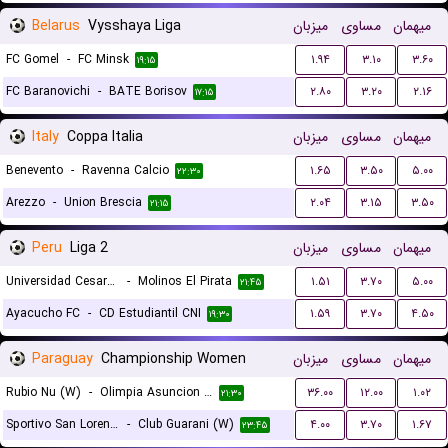
Belarus
Vysshaya Liga
میزبان
مساوی
میهمان
FC Gomel
-
FC Minsk
۱.۹۴
۳.۱۰
۳.۶۰
۱۹:۱۵
FC Baranovichi
-
BATE Borisov
۲.۸۰
۳.۲۰
۲.۱۶
۱۷:۱۵
Italy
Coppa Italia
میزبان
مساوی
میهمان
Benevento
-
Ravenna Calcio
۱.۶۵
۳.۵۰
۵.۰۰
۲۲:۳۰
Arezzo
-
Union Brescia
۲.۰۴
۳.۱۵
۳.۵۰
۲۱:۱۵
Peru
Liga 2
میزبان
مساوی
میهمان
Universidad Cesar Vallejo
-
Molinos El Pirata
۱.۵۱
۳.۷۰
۵.۰۰
۲۱:۴۵
Ayacucho FC
-
CD Estudiantil CNI
۱.۵۹
۳.۷۰
۴.۵۰
۱۹:۳۰
Paraguay
Championship Women
میزبان
مساوی
میهمان
Rubio Nu (W)
-
Olimpia Asuncion (W)
۳۶.۰۰
۱۲.۰۰
۱.۰۲
۲۱:۳۰
Sportivo San Lorenzo (W)
-
Club Guarani (W)
۴.۰۰
۳.۷۰
۱.۶۷
۲۳:۴۵