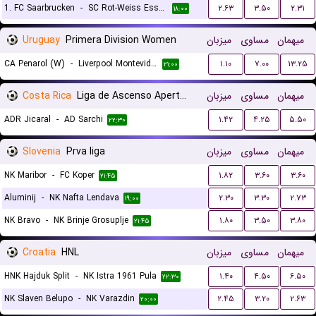
1. FC Saarbrucken
-
SC Rot-Weiss Essen
۲.۶۳
۳.۵۰
۲.۳۱
۱۸:۰۰
Uruguay
Primera Division Women
میزبان
مساوی
میهمان
CA Penarol (W)
-
Liverpool Montevideo (W)
۱.۱۰
۷.۰۰
۱۳.۲۵
۲۱:۰۰
Costa Rica
Liga de Ascenso Apertura gr. A
میزبان
مساوی
میهمان
ADR Jicaral
-
AD Sarchi
۱.۴۲
۴.۲۵
۵.۵۰
۲۲:۳۰
Slovenia
Prva liga
میزبان
مساوی
میهمان
NK Maribor
-
FC Koper
۱.۸۲
۳.۶۰
۳.۶۰
۲۱:۴۵
Aluminij
-
NK Nafta Lendava
۲.۳۰
۳.۳۰
۲.۷۳
۱۹:۰۰
NK Bravo
-
NK Brinje Grosuplje
۱.۸۰
۳.۵۰
۳.۸۰
۲۱:۴۵
Croatia
HNL
میزبان
مساوی
میهمان
HNK Hajduk Split
-
NK Istra 1961 Pula
۱.۴۰
۴.۵۰
۶.۵۰
۲۲:۳۰
NK Slaven Belupo
-
NK Varazdin
۲.۴۵
۳.۲۰
۲.۶۳
۲۰:۰۰