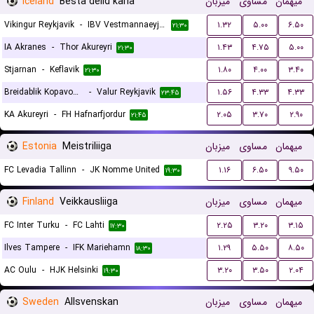
Iceland
Besta deild karla
میزبان
مساوی
میهمان
Vikingur Reykjavik
-
IBV Vestmannaeyjar
۱.۳۲
۵.۰۰
۶.۵۰
۲۱:۳۰
IA Akranes
-
Thor Akureyri
۱.۴۳
۴.۷۵
۵.۰۰
۲۱:۳۰
Stjarnan
-
Keflavik
۱.۸۰
۴.۰۰
۳.۴۰
۲۱:۳۰
Breidablik Kopavogur
-
Valur Reykjavik
۱.۵۶
۴.۳۳
۴.۳۳
۲۳:۴۵
KA Akureyri
-
FH Hafnarfjordur
۲.۰۵
۳.۷۰
۲.۹۰
۲۱:۴۵
Estonia
Meistriliiga
میزبان
مساوی
میهمان
FC Levadia Tallinn
-
JK Nomme United
۱.۱۶
۶.۵۰
۹.۵۰
۱۹:۳۰
Finland
Veikkausliiga
میزبان
مساوی
میهمان
FC Inter Turku
-
FC Lahti
۲.۲۵
۳.۲۰
۳.۱۵
۱۷:۳۰
Ilves Tampere
-
IFK Mariehamn
۱.۲۹
۵.۵۰
۸.۵۰
۱۸:۳۰
AC Oulu
-
HJK Helsinki
۳.۲۰
۳.۵۰
۲.۰۴
۱۹:۳۰
Sweden
Allsvenskan
میزبان
مساوی
میهمان