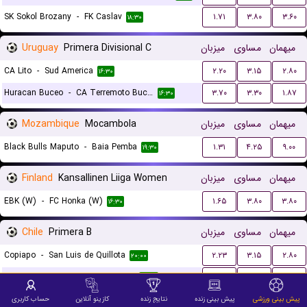
SK Sokol Brozany
-
FK Caslav
۱.۷۱
۳.۸۰
۳.۶۰
۱۸:۳۰
Uruguay
Primera Divisional C
میزبان
مساوی
میهمان
CA Lito
-
Sud America
۲.۲۰
۳.۱۵
۲.۸۰
۱۶:۳۰
Huracan Buceo
-
CA Terremoto Buceo
۳.۷۰
۳.۳۰
۱.۸۷
۱۶:۳۰
Mozambique
Mocambola
میزبان
مساوی
میهمان
Black Bulls Maputo
-
Baia Pemba
۱.۳۱
۴.۲۵
۹.۰۰
۱۹:۳۰
Finland
Kansallinen Liiga Women
میزبان
مساوی
میهمان
EBK (W)
-
FC Honka (W)
۱.۶۵
۳.۸۰
۳.۸۰
۱۶:۳۰
Chile
Primera B
میزبان
مساوی
میهمان
Copiapo
-
San Luis de Quillota
۲.۲۳
۳.۱۵
۲.۸۰
۲۰:۰۰
Rangers de Talca
-
Curico Unido
۲.۲۷
۳.۰۰
۲.۹۰
۲۲:۳۰
پیش بینی ورزشی
پیش بینی زنده
نتایج زنده
کازینو آنلاین
حساب کاربری