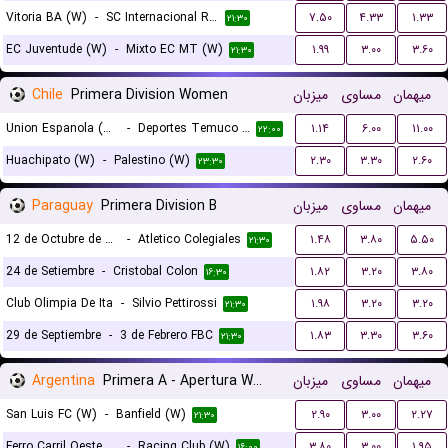
Vitoria BA (W)
-
SC Internacional RS (W)
۷.۵۰
۴.۳۳
۱.۳۳
۲۱:۳۰
EC Juventude (W)
-
Mixto EC MT (W)
۱.۹۹
۳.۰۰
۳.۶۰
۲۱:۳۰
Chile
Primera Division Women
میزبان
مساوی
میهمان
Union Espanola (W)
-
Deportes Temuco (W)
۱.۱۴
۶.۰۰
۱۱.۰۰
۲۲:۰۰
Huachipato (W)
-
Palestino (W)
۲.۳۰
۳.۳۰
۲.۶۰
۲۳:۳۰
Paraguay
Primera Division B
میزبان
مساوی
میهمان
12 de Octubre de San Domingo
-
Atletico Colegiales
۱.۴۸
۳.۸۰
۵.۵۰
۲۱:۳۰
24 de Setiembre
-
Cristobal Colon
۱.۸۲
۳.۲۰
۳.۸۰
۱۶:۳۰
Club Olimpia De Ita
-
Silvio Pettirossi
۱.۹۸
۳.۲۰
۳.۲۰
۲۱:۳۰
29 de Septiembre
-
3 de Febrero FBC
۱.۸۳
۳.۳۰
۳.۶۰
۲۱:۳۰
Argentina
Primera A - Apertura Women
میزبان
مساوی
میهمان
San Luis FC (W)
-
Banfield (W)
۲.۹۰
۳.۰۰
۲.۲۷
۲۱:۳۰
Ferro Carril Oeste (W)
-
Racing Club (W)
۳.۸۰
۳.۰۰
۱.۹۵
۱۶:۰۰