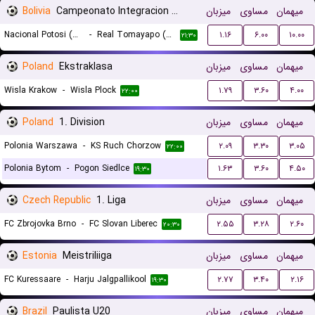
Bolivia
Campeonato Integracion Women
میزبان
مساوی
میهمان
Nacional Potosi (W)
-
Real Tomayapo (W)
۱.۱۶
۶.۰۰
۱۰.۰۰
۲۱:۳۰
Poland
Ekstraklasa
میزبان
مساوی
میهمان
Wisla Krakow
-
Wisla Plock
۱.۷۹
۳.۶۰
۴.۰۰
۲۲:۰۰
Poland
1. Division
میزبان
مساوی
میهمان
Polonia Warszawa
-
KS Ruch Chorzow
۲.۰۹
۳.۳۰
۳.۰۵
۲۲:۰۰
Polonia Bytom
-
Pogon Siedlce
۱.۶۳
۳.۶۰
۴.۵۰
۱۹:۳۰
Czech Republic
1. Liga
میزبان
مساوی
میهمان
FC Zbrojovka Brno
-
FC Slovan Liberec
۲.۵۵
۳.۲۸
۲.۶۰
۲۰:۳۰
Estonia
Meistriliiga
میزبان
مساوی
میهمان
FC Kuressaare
-
Harju Jalgpallikool
۲.۷۷
۳.۴۰
۲.۱۶
۱۹:۳۰
Brazil
Paulista U20
میزبان
مساوی
میهمان