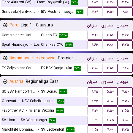
Thor Akureyri (W)
-
Fram Reykjavik (W)
۱.۸۲
۳.۷۰
۳.۳۰
۲۱:۳۰
Grindavik/Njardvik (W)
-
IBV Vestmannaeyjar (W)
۲.۰۳
۳.۵۰
۲.۸۰
۲۱:۳۰
Peru
Liga 1 - Clausura
میزبان
مساوی
میهمان
Comerciantes Unidos
-
Cusco FC
۲.۴۰
۳.۱۵
۲.۷۳
۲۳:۴۵
Sport Huancayo
-
Los Chankas CYC
۱.۶۳
۳.۸۰
۴.۷۵
۲۱:۳۰
Bosnia and Herzegovina
Premier Liga
میزبان
مساوی
میهمان
FK Zeljeznicar Sarajevo
-
FK BSK Banja Luka
۲.۵۰
۳.۱۵
۲.۴۰
۲۱:۳۰
Austria
Regionalliga East
میزبان
مساوی
میهمان
SC ESV Parndorf 1919
-
SV Donau
۱.۲۵
۵.۵۰
۷.۵۰
۲۰:۳۰
Oberwart
-
USV Scheiblingkirchen
۱.۲۵
۵.۰۰
۷.۵۰
۲۱:۰۰
Favoritner AC
-
Wiener Viktoria
۲.۳۰
۳.۵۰
۲.۵۵
۲۰:۴۰
SV Horn
-
SV Wienerberger
۱.۳۱
۴.۷۵
۷.۰۰
۲۱:۰۰
Marchfeld Donauauen
-
SV Leobendorf
۱.۵۱
۴.۰۰
۴.۷۵
۲۰:۳۰