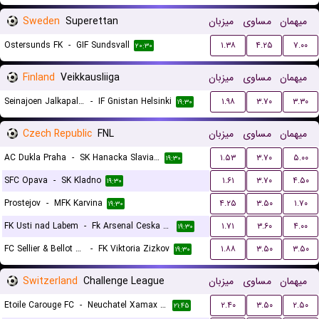
Sweden
Superettan
میزبان
مساوی
میهمان
Ostersunds FK
-
GIF Sundsvall
۱.۳۸
۴.۲۵
۷.۰۰
۲۰:۳۰
Finland
Veikkausliiga
میزبان
مساوی
میهمان
Seinajoen Jalkapallokerho
-
IF Gnistan Helsinki
۱.۹۸
۳.۷۰
۳.۳۰
۱۹:۳۰
Czech Republic
FNL
میزبان
مساوی
میهمان
AC Dukla Praha
-
SK Hanacka Slavia Kromeriz
۱.۵۳
۳.۷۰
۵.۰۰
۱۹:۳۰
SFC Opava
-
SK Kladno
۱.۶۱
۳.۷۰
۴.۵۰
۱۹:۳۰
Prostejov
-
MFK Karvina
۴.۲۵
۳.۵۰
۱.۷۰
۱۹:۳۰
FK Usti nad Labem
-
Fk Arsenal Ceska Lipa
۱.۷۱
۳.۶۰
۴.۰۰
۱۹:۳۰
FC Sellier & Bellot Vlasim
-
FK Viktoria Zizkov
۱.۸۸
۳.۵۰
۳.۵۰
۱۹:۳۰
Switzerland
Challenge League
میزبان
مساوی
میهمان
Etoile Carouge FC
-
Neuchatel Xamax FC
۲.۴۰
۳.۵۰
۲.۵۰
۲۱:۴۵