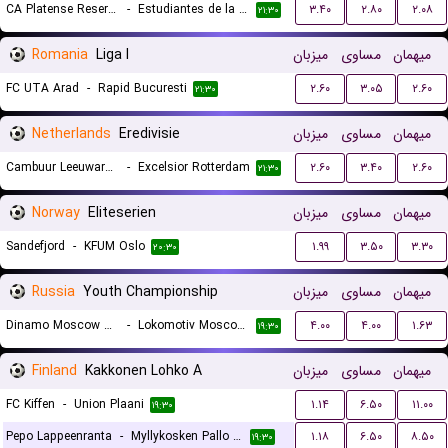
CA Platense Reserves
-
Estudiantes de la Plata Reserves
۳.۴۰
۲.۸۰
۲.۰۸
۲۱:۳۰
Romania
Liga I
میزبان
مساوی
میهمان
FC UTA Arad
-
Rapid Bucuresti
۲.۶۰
۳.۰۵
۲.۶۰
۲۱:۳۰
Netherlands
Eredivisie
میزبان
مساوی
میهمان
Cambuur Leeuwarden
-
Excelsior Rotterdam
۲.۶۰
۳.۴۰
۲.۶۰
۲۱:۳۰
Norway
Eliteserien
میزبان
مساوی
میهمان
Sandefjord
-
KFUM Oslo
۱.۹۹
۳.۵۰
۳.۳۰
۲۰:۳۰
Russia
Youth Championship
میزبان
مساوی
میهمان
Dinamo Moscow U19
-
Lokomotiv Moscow U19
۴.۰۰
۴.۰۰
۱.۶۳
۱۹:۳۰
Finland
Kakkonen Lohko A
میزبان
مساوی
میهمان
FC Kiffen
-
Union Plaani
۱.۱۴
۶.۵۰
۱۱.۰۰
۱۹:۳۰
Pepo Lappeenranta
-
Myllykosken Pallo -47
۱.۱۸
۶.۵۰
۸.۵۰
۱۹:۳۰