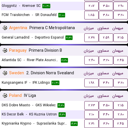
Gloggnitz
-
Kremser SC
۲.۰۷
۳.۵۰
۲.۹۰
۲۰:۳۰
FCM Traiskirchen
-
SR Donaufeld
۱.۸۵
۳.۸۰
۳.۲۰
۲۱:۰۰
Argentina
Primera C Metropolitana
میزبان
مساوی
میهمان
General Lamadrid
-
Deportivo Espanol
۲.۳۸
۲.۵۹
۳.۱۵
۲۱:۳۰
Paraguay
Primera Division B
میزبان
مساوی
میهمان
Atlantida SC
-
River Plate Asuncion
۲.۴۰
۳.۲۰
۲.۴۵
۲۱:۳۰
Sweden
2. Division Norra Svealand
میزبان
مساوی
میهمان
Kungsangens IF
-
IFK Lidingo
۱.۹۸
۳.۴۰
۳.۲۰
۲۰:۳۰
Poland
IV Liga
میزبان
مساوی
میهمان
DKS Dobre Miasto
-
GKS Wikielec
۲.۷۳
۳.۵۰
۲.۱۵
۱۹:۳۰
KS Decor Belk
-
KS Kuznia Ustron
۲.۱۰
۳.۴۰
۲.۸۰
۱۹:۳۰
Krypnianka Krypno
-
Supraslanka Suprasl
۲.۳۱
۳.۶۰
۲.۴۵
۱۹:۳۰