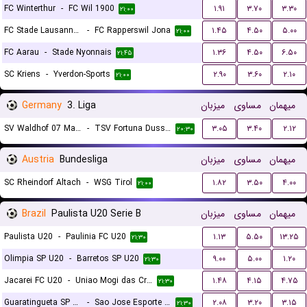
FC Winterthur
-
FC Wil 1900
۱.۹۱
۳.۷۰
۳.۳۰
۲۱:۰۰
FC Stade Lausanne Ouchy
-
FC Rapperswil Jona
۱.۴۵
۴.۵۰
۵.۰۰
۲۱:۰۰
FC Aarau
-
Stade Nyonnais
۱.۳۶
۴.۵۰
۶.۵۰
۲۱:۴۵
SC Kriens
-
Yverdon-Sports
۲.۹۰
۳.۶۰
۲.۱۰
۲۱:۰۰
Germany
3. Liga
میزبان
مساوی
میهمان
SV Waldhof 07 Mannheim
-
TSV Fortuna Dusseldorf
۳.۰۵
۳.۴۰
۲.۱۲
۲۰:۳۰
Austria
Bundesliga
میزبان
مساوی
میهمان
SC Rheindorf Altach
-
WSG Tirol
۱.۸۲
۳.۵۰
۴.۰۰
۲۱:۰۰
Brazil
Paulista U20 Serie B
میزبان
مساوی
میهمان
Paulista U20
-
Paulinia FC U20
۱.۱۳
۵.۵۰
۱۳.۲۵
۲۱:۳۰
Olimpia SP U20
-
Barretos SP U20
۹.۰۰
۵.۰۰
۱.۲۰
۲۱:۳۰
Jacarei FC U20
-
Uniao Mogi das Cruzes FC U20
۱.۴۸
۴.۱۵
۴.۷۵
۲۱:۳۰
Guaratingueta SP U20
-
Sao Jose Esporte Clube U20
۲.۰۸
۳.۲۰
۳.۱۵
۲۱:۳۰