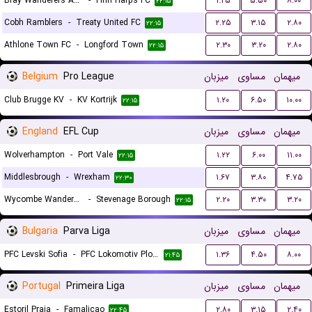
Bray Wanderers AFC
-
Finn Harps FC
۱.۲۵
۵.۵۰
۸.۰۰
۲۲:۱۵
Cobh Ramblers
-
Treaty United FC
۲.۲۵
۳.۱۵
۲.۸۰
۲۲:۱۵
Athlone Town FC
-
Longford Town
۲.۳۰
۳.۲۰
۲.۸۰
۲۲:۱۵
Belgium
Pro League
میزبان
مساوی
میهمان
Club Brugge KV
-
KV Kortrijk
۱.۲۰
۶.۵۰
۱۰.۰۰
۲۲:۱۵
England
EFL Cup
میزبان
مساوی
میهمان
Wolverhampton
-
Port Vale
۱.۲۲
۶.۰۰
۱۱.۰۰
۲۲:۱۵
Middlesbrough
-
Wrexham
۱.۶۷
۳.۸۰
۴.۷۵
۲۲:۳۰
Wycombe Wanderers
-
Stevenage Borough
۲.۲۰
۳.۳۰
۳.۲۰
۲۲:۱۵
Bulgaria
Parva Liga
میزبان
مساوی
میهمان
PFC Levski Sofia
-
PFC Lokomotiv Plovdiv 1936
۱.۳۶
۴.۵۰
۸.۰۰
۲۱:۴۵
Portugal
Primeira Liga
میزبان
مساوی
میهمان
Estoril Praia
-
Famalicao
۲.۸۰
۳.۱۵
۲.۴۰
۲۲:۴۵