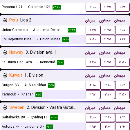
Panama U21
-
Colombia U21
۶.۰۰
۴.۲۵
۱.۳۸
۲۳:۳۰
Peru
Liga 2
میزبان
مساوی
میهمان
Union Comercio
-
Academia Deport. Cantolao
۱.۲۵
۴.۷۵
۹.۰۰
۲۳:۴۵
EM Deportivo Binacional
-
Union Minas
۶.۵۰
۴.۷۵
۱.۳۱
۲۱:۳۰
Norway
3. Division avd. 1
میزبان
مساوی
میهمان
FK Union Carl Berner
-
Konnerud
۱.۳۸
۴.۷۵
۵.۵۰
۲۱:۰۰
Kuwait
1. Division
میزبان
مساوی
میهمان
Burgan SC
-
Al Sulaibikhat
۴.۵۰
۳.۵۰
۱.۶۳
۲۱:۱۵
Yarmouk
-
Khaitan
۱.۹۲
۳.۲۰
۳.۵۰
۲۱:۱۵
Sweden
2. Division - Vastra Gotaland
میزبان
مساوی
میهمان
Galtabacks BK
-
Qviding FIF
۳.۰۰
۳.۸۰
۱.۹۳
۲۰:۳۰
Astorps FF
-
Lindome GIF
۱.۹۳
۴.۰۰
۲.۹۰
۲۱:۰۰