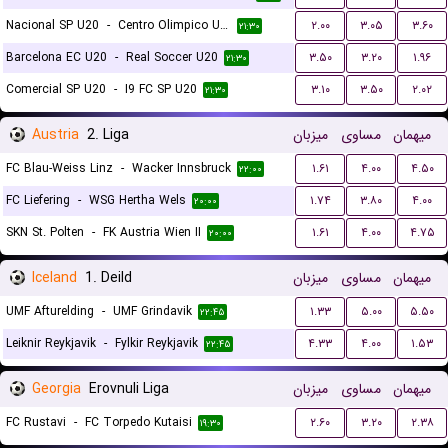
Nacional SP U20
-
Centro Olimpico U20
۲.۰۰
۳.۰۵
۳.۶۰
۲۱:۳۰
Barcelona EC U20
-
Real Soccer U20
۳.۵۰
۳.۲۰
۱.۹۶
۲۱:۳۰
Comercial SP U20
-
I9 FC SP U20
۳.۱۰
۳.۵۰
۲.۰۲
۲۱:۳۰
Austria
2. Liga
میزبان
مساوی
میهمان
FC Blau-Weiss Linz
-
Wacker Innsbruck
۱.۶۱
۴.۰۰
۴.۵۰
۲۲:۰۰
FC Liefering
-
WSG Hertha Wels
۱.۷۴
۳.۸۰
۴.۰۰
۲۰:۰۰
SKN St. Polten
-
FK Austria Wien II
۱.۶۱
۴.۰۰
۴.۷۵
۲۰:۰۰
Iceland
1. Deild
میزبان
مساوی
میهمان
UMF Afturelding
-
UMF Grindavik
۱.۳۳
۵.۰۰
۵.۵۰
۲۲:۴۵
Leiknir Reykjavik
-
Fylkir Reykjavik
۴.۳۳
۴.۰۰
۱.۵۳
۲۲:۴۵
Georgia
Erovnuli Liga
میزبان
مساوی
میهمان
FC Rustavi
-
FC Torpedo Kutaisi
۲.۶۰
۳.۲۰
۲.۳۸
۱۹:۳۰