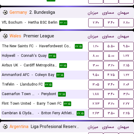
Germany
2. Bundesliga
میزبان
مساوی
میهمان
VfL Bochum
-
Hertha BSC Berlin
۲.۳۰
۳.۴۰
۲.۸۰
۲۲:۰۰
Wales
Premier League
میزبان
مساوی
میهمان
The New Saints FC
-
Haverfordwest County
۱.۲۰
۵.۵۰
۹.۵۰
۲۲:۱۵
Holywell
-
Connah's Quay
۸.۰۰
۵.۰۰
۱.۲۷
۲۲:۱۵
Airbus UK
-
Cardiff Metropolitan University F.C.
۳.۰۰
۳.۲۰
۲.۱۵
۲۲:۱۵
Ammanford AFC
-
Colwyn Bay
۹.۵۰
۴.۷۵
۱.۲۲
۲۲:۱۵
Trefelin
-
Llandudno FC
۳.۰۵
۳.۴۰
۲.۰۶
۲۲:۱۵
Caernarfon Town FC
-
Penybont
۱.۸۸
۳.۴۰
۳.۶۰
۲۲:۱۵
Flint Town United
-
Barry Town FC
۲.۷۳
۳.۲۰
۲.۲۷
۲۲:۱۵
Cambrian & Clydach
-
Briton Ferry Athletic FC
۲.۶۳
۳.۵۰
۲.۲۵
۲۲:۱۵
Argentina
Liga Profesional Reserves
میزبان
مساوی
میهمان