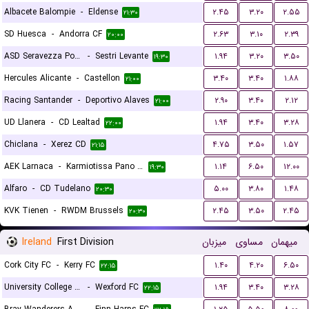
Albacete Balompie
-
Eldense
۲.۴۵
۳.۲۰
۲.۵۵
۲۱:۳۰
SD Huesca
-
Andorra CF
۲.۶۳
۳.۱۰
۲.۳۹
۲۰:۰۰
ASD Seravezza Pozzi Calcio
-
Sestri Levante
۱.۹۴
۳.۲۰
۳.۵۰
۱۹:۳۰
Hercules Alicante
-
Castellon
۳.۴۰
۳.۴۰
۱.۸۸
۲۱:۰۰
Racing Santander
-
Deportivo Alaves
۲.۹۰
۳.۴۰
۲.۱۲
۲۱:۰۰
UD Llanera
-
CD Lealtad
۱.۹۴
۳.۴۰
۳.۲۸
۲۲:۰۰
Chiclana
-
Xerez CD
۴.۷۵
۳.۵۰
۱.۵۷
۲۱:۱۵
AEK Larnaca
-
Karmiotissa Pano Polemidion
۱.۱۴
۶.۵۰
۱۲.۰۰
۱۹:۳۰
Alfaro
-
CD Tudelano
۵.۰۰
۳.۸۰
۱.۴۸
۲۰:۳۰
KVK Tienen
-
RWDM Brussels
۲.۴۵
۳.۵۰
۲.۴۵
۲۰:۳۰
Ireland
First Division
میزبان
مساوی
میهمان
Cork City FC
-
Kerry FC
۱.۴۰
۴.۲۰
۶.۵۰
۲۲:۱۵
University College Dublin FC
-
Wexford FC
۱.۹۴
۳.۴۰
۳.۲۸
۲۲:۱۵