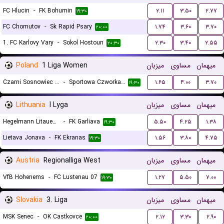
FC Hlucin
-
FK Bohumin
۲.۱۱
۳.۵۰
۲.۷۷
۱۹:۳۰
FC Chomutov
-
Sk Rapid Psary
۱.۷۴
۳.۶۰
۳.۷۰
۲۰:۰۰
1. FC Karlovy Vary
-
Sokol Hostoun
۲.۳۰
۳.۴۰
۲.۵۵
۲۰:۳۰
Poland
1 Liga Women
میزبان
مساوی
میهمان
Czarni Sosnowiec II (W)
-
Sportowa Czworka Radom (W)
۱.۶۵
۴.۰۰
۳.۷۰
۱۹:۳۰
Lithuania
I Lyga
میزبان
مساوی
میهمان
Hegelmann Litauen II
-
FK Garliava
۵.۵۰
۴.۲۵
۱.۳۸
۱۹:۳۰
Lietava Jonava
-
FK Ekranas
۱.۵۶
۳.۸۰
۴.۷۵
۱۹:۳۰
Austria
Regionalliga West
میزبان
مساوی
میهمان
VfB Hohenems
-
FC Lustenau 07
۱.۲۷
۵.۵۰
۷.۰۰
۱۹:۳۰
Slovakia
3. Liga
میزبان
مساوی
میهمان
MSK Senec
-
OK Castkovce
۲.۱۲
۳.۳۰
۲.۹۰
۲۰:۰۰