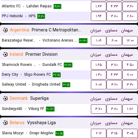
Atlantis FC
-
Lahden Reipas
۱.۶۳
۴.۳۳
۳.۶۰
۱۹:۳۰
PPJ Helsinki
-
HPS
۱.۹۴
۳.۸۰
۲.۸۰
۱۹:۳۰
Argentina
Primera C Metropolitana Reserves
میزبان
مساوی
میهمان
Berazategui Reserves
-
Victoriano Arenas Reserves
۱.۰۹
۶.۰۰
۱۲.۰۰
۲۰:۳۰
Ireland
Premier Division
میزبان
مساوی
میهمان
Shamrock Rovers FC
-
Dundalk FC
۱.۶۵
۳.۸۰
۴.۵۰
۲۲:۳۰
Derry City
-
Sligo Rovers FC
۱.۴۰
۴.۳۳
۷.۰۰
۲۲:۱۵
Galway United
-
Drogheda United
۲.۰۸
۳.۲۰
۳.۳۰
۲۲:۱۵
Denmark
Superliga
میزبان
مساوی
میهمان
SonderjyskE
-
Viborg FF
۳.۷۰
۳.۸۰
۱.۸۲
۲۰:۳۰
Belarus
Vysshaya Liga
میزبان
مساوی
میهمان
Slavia Mozyr
-
Dnepr Mogilev
۲.۱۲
۳.۱۵
۳.۰۵
۲۰:۱۵