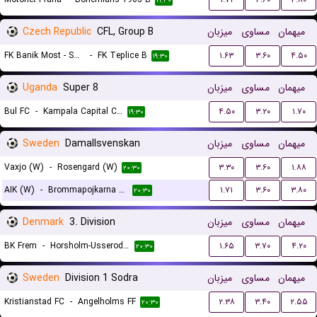
۱۹:۳۰
Czech Republic
CFL, Group B
میزبان
مساوی
میهمان
FK Banik Most - Sous
-
FK Teplice B
۱.۶۳
۳.۶۰
۴.۵۰
۱۹:۳۰
Uganda
Super 8
میزبان
مساوی
میهمان
Bul FC
-
Kampala Capital City
۴.۵۰
۳.۲۰
۱.۷۰
۱۹:۳۰
Sweden
Damallsvenskan
میزبان
مساوی
میهمان
Vaxjo (W)
-
Rosengard (W)
۳.۳۰
۳.۶۰
۱.۸۸
۲۰:۳۰
AIK (W)
-
Brommapojkarna (W)
۱.۷۱
۳.۶۰
۳.۸۰
۲۰:۳۰
Denmark
3. Division
میزبان
مساوی
میهمان
BK Frem
-
Horsholm-Usserod IK
۱.۶۵
۳.۷۰
۴.۲۰
۲۰:۳۰
Sweden
Division 1 Sodra
میزبان
مساوی
میهمان
Kristianstad FC
-
Angelholms FF
۲.۳۸
۳.۴۰
۲.۵۵
۲۰:۳۰