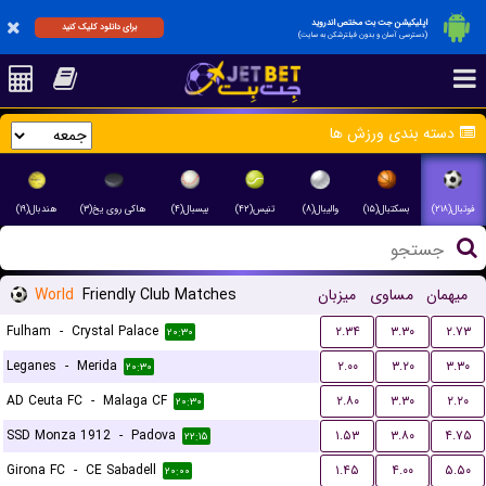
اپلیکیشن جت بت مختص اندروید
برای دانلود کلیک کنید
(دسترسی آسان و بدون فیلترشکن به سایت)
دسته بندی ورزش ها
فوتبال(۲۱۸)
بسکتبال(۱۵)
والیبال(۸)
تنیس(۴۲)
بیسبال(۴)
هاکی روی یخ(۳)
هندبال(۱۹)
World
Friendly Club Matches
میزبان
مساوی
میهمان
Fulham
-
Crystal Palace
۲.۳۴
۳.۳۰
۲.۷۳
۲۰:۳۰
Leganes
-
Merida
۲.۰۰
۳.۲۰
۳.۳۰
۲۰:۳۰
AD Ceuta FC
-
Malaga CF
۲.۸۰
۳.۳۰
۲.۲۰
۲۰:۳۰
SSD Monza 1912
-
Padova
۱.۵۳
۳.۸۰
۴.۷۵
۲۲:۱۵
Girona FC
-
CE Sabadell
۱.۴۵
۴.۰۰
۵.۵۰
۲۰:۰۰