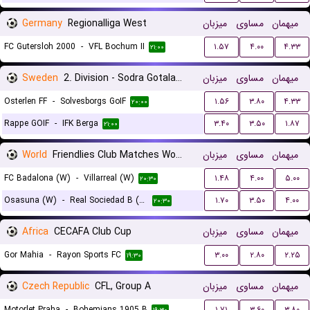
Germany
Regionalliga West
میزبان
مساوی
میهمان
FC Gutersloh 2000
-
VFL Bochum II
۱.۵۷
۴.۰۰
۴.۳۳
۲۱:۰۰
Sweden
2. Division - Sodra Gotaland
میزبان
مساوی
میهمان
Osterlen FF
-
Solvesborgs GoIF
۱.۵۶
۳.۸۰
۴.۳۳
۲۰:۰۰
Rappe GOIF
-
IFK Berga
۳.۴۰
۳.۵۰
۱.۸۷
۲۱:۰۰
World
Friendlies Club Matches Women
میزبان
مساوی
میهمان
FC Badalona (W)
-
Villarreal (W)
۱.۴۸
۴.۰۰
۵.۰۰
۲۰:۳۰
Osasuna (W)
-
Real Sociedad B (W)
۱.۷۰
۳.۵۰
۴.۰۰
۲۰:۳۰
Africa
CECAFA Club Cup
میزبان
مساوی
میهمان
Gor Mahia
-
Rayon Sports FC
۳.۰۰
۲.۸۰
۲.۲۵
۱۹:۳۰
Czech Republic
CFL, Group A
میزبان
مساوی
میهمان
Motorlet Praha
-
Bohemians 1905 B
۱.۷۱
۳.۶۰
۳.۸۰