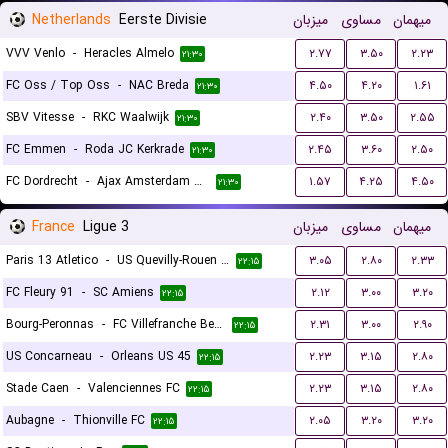
Netherlands
Eerste Divisie
میزبان
مساوی
میهمان
VVV Venlo
-
Heracles Almelo
۲.۷۷
۳.۵۰
۲.۲۳
۲۱:۳۰
FC Oss / Top Oss
-
NAC Breda
۴.۵۰
۴.۲۰
۱.۶۱
۲۱:۳۰
SBV Vitesse
-
RKC Waalwijk
۲.۴۰
۳.۵۰
۲.۵۵
۲۱:۳۰
FC Emmen
-
Roda JC Kerkrade
۲.۴۵
۳.۶۰
۲.۵۰
۲۱:۳۰
FC Dordrecht
-
Ajax Amsterdam Reserves
۱.۵۷
۴.۲۵
۴.۵۰
۲۱:۳۰
France
Ligue 3
میزبان
مساوی
میهمان
Paris 13 Atletico
-
US Quevilly-Rouen Métropole
۳.۰۵
۲.۸۰
۲.۳۳
۲۲:۱۵
FC Fleury 91
-
SC Amiens
۲.۱۲
۳.۰۰
۳.۲۰
۲۲:۱۵
Bourg-Peronnas
-
FC Villefranche Beaujolais
۲.۳۱
۳.۰۰
۲.۹۰
۲۲:۱۵
US Concarneau
-
Orleans US 45
۲.۲۳
۳.۱۵
۲.۸۰
۲۲:۱۵
Stade Caen
-
Valenciennes FC
۲.۲۳
۳.۱۵
۲.۸۰
۲۲:۱۵
Aubagne
-
Thionville FC
۲.۰۵
۳.۲۰
۳.۲۰
۲۲:۱۵