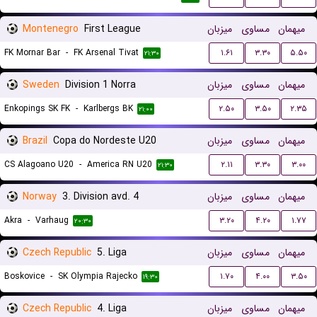
Montenegro
First League
میزبان
مساوی
میهمان
FK Mornar Bar
-
FK Arsenal Tivat
۱.۶۱
۳.۳۰
۵.۵۰
۲۱:۳۰
Sweden
Division 1 Norra
میزبان
مساوی
میهمان
Enkopings SK FK
-
Karlbergs BK
۲.۵۰
۳.۵۰
۲.۳۵
۲۱:۰۰
Brazil
Copa do Nordeste U20
میزبان
مساوی
میهمان
CS Alagoano U20
-
America RN U20
۲.۱۱
۳.۳۰
۳.۰۰
۲۱:۳۰
Norway
3. Division avd. 4
میزبان
مساوی
میهمان
Akra
-
Varhaug
۳.۲۰
۴.۲۰
۱.۷۷
۲۰:۳۰
Czech Republic
5. Liga
میزبان
مساوی
میهمان
Boskovice
-
SK Olympia Rajecko
۱.۷۰
۴.۰۰
۳.۵۰
۱۹:۳۰
Czech Republic
4. Liga
میزبان
مساوی
میهمان