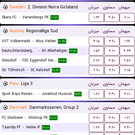
Sweden
2. Division Norra Gotaland
میزبان
مساوی
میهمان
Skara FC
-
Vanersborgs FK
۱.۳۶
۴.۵۰
۶.۰۰
۲۰:۳۰
Austria
Regionalliga Sud
میزبان
مساوی
میهمان
VST Volkermarkt
-
Atus Velden
۳.۱۵
۳.۶۰
۱.۹۴
۲۰:۳۰
Deutschlandsberger SC
-
SV Allerheiligen
۱.۵۶
۴.۲۰
۴.۳۳
۲۰:۳۰
Gleisdorf
-
FSC Eggendorf Hartberg II
۲.۲۷
۳.۵۰
۲.۵۸
۲۰:۳۰
SU Tillmitsch
-
SC Kalsdorf
۲.۷۰
۳.۶۰
۲.۱۵
۲۰:۳۰
Peru
Liga 3
میزبان
مساوی
میهمان
Sport Boys Reserves
-
Juventud Huracan
۱.۸۲
۳.۴۰
۳.۷۰
۱۹:۳۰
Denmark
Danmarksserien, Group 2
میزبان
مساوی
میهمان
FC Gladsaxe
-
Glostrup FK
۳.۷۰
۳.۸۰
۱.۷۱
۲۰:۰۰
Taarnby FF
-
Herlev IF
۱.۷۷
۳.۸۰
۳.۴۰
۲۰:۰۰