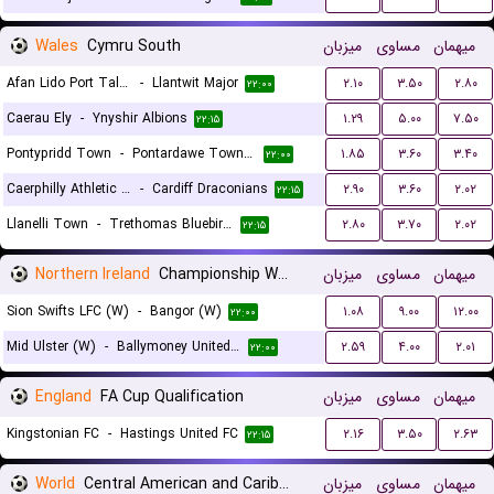
Wales
Cymru South
میزبان
مساوی
میهمان
Afan Lido Port Talbot
-
Llantwit Major
۲.۱۰
۳.۵۰
۲.۸۰
۲۲:۰۰
Caerau Ely
-
Ynyshir Albions
۱.۲۹
۵.۰۰
۷.۵۰
۲۲:۱۵
Pontypridd Town
-
Pontardawe Town A.F.C.
۱.۸۵
۳.۶۰
۳.۴۰
۲۲:۰۰
Caerphilly Athletic FC
-
Cardiff Draconians
۲.۹۰
۳.۶۰
۲.۰۲
۲۲:۱۵
Llanelli Town
-
Trethomas Bluebirds
۲.۸۰
۳.۷۰
۲.۰۲
۲۲:۱۵
Northern Ireland
Championship Women
میزبان
مساوی
میهمان
Sion Swifts LFC (W)
-
Bangor (W)
۱.۰۸
۹.۰۰
۱۲.۰۰
۲۲:۰۰
Mid Ulster (W)
-
Ballymoney United (W)
۲.۵۹
۴.۰۰
۲.۰۱
۲۲:۰۰
England
FA Cup Qualification
میزبان
مساوی
میهمان
Kingstonian FC
-
Hastings United FC
۲.۱۶
۳.۵۰
۲.۶۳
۲۲:۱۵
World
Central American and Caribbean Games
میزبان
مساوی
میهمان