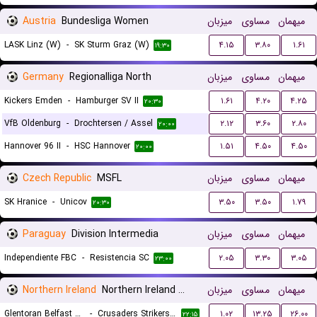
Austria
Bundesliga Women
میزبان
مساوی
میهمان
LASK Linz (W)
-
SK Sturm Graz (W)
۴.۱۵
۳.۸۰
۱.۶۱
۱۹:۳۰
Germany
Regionalliga North
میزبان
مساوی
میهمان
Kickers Emden
-
Hamburger SV II
۱.۶۱
۴.۲۰
۴.۲۵
۲۰:۳۰
VfB Oldenburg
-
Drochtersen / Assel
۲.۱۲
۳.۶۰
۲.۸۰
۲۰:۰۰
Hannover 96 II
-
HSC Hannover
۱.۵۱
۴.۵۰
۴.۵۰
۲۰:۰۰
Czech Republic
MSFL
میزبان
مساوی
میهمان
SK Hranice
-
Unicov
۳.۵۰
۳.۵۰
۱.۷۹
۲۰:۳۰
Paraguay
Division Intermedia
میزبان
مساوی
میهمان
Independiente FBC
-
Resistencia SC
۲.۰۵
۳.۳۰
۳.۰۵
۲۳:۰۰
Northern Ireland
Northern Ireland Premier League Women
میزبان
مساوی
میهمان
Glentoran Belfast United (W)
-
Crusaders Strikers FC (W)
۱.۰۲
۱۳.۲۵
۲۶.۰۰
۲۲:۱۵