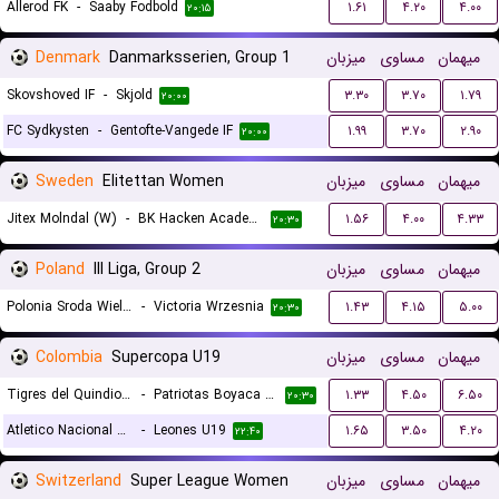
Allerod FK
-
Saaby Fodbold
۱.۶۱
۴.۲۰
۴.۰۰
۲۰:۱۵
Denmark
Danmarksserien, Group 1
میزبان
مساوی
میهمان
Skovshoved IF
-
Skjold
۳.۳۰
۳.۷۰
۱.۷۹
۲۰:۰۰
FC Sydkysten
-
Gentofte-Vangede IF
۱.۹۹
۳.۷۰
۲.۹۰
۲۰:۰۰
Sweden
Elitettan Women
میزبان
مساوی
میهمان
Jitex Molndal (W)
-
BK Hacken Academy (W)
۱.۵۶
۴.۰۰
۴.۳۳
۲۰:۳۰
Poland
III Liga, Group 2
میزبان
مساوی
میهمان
Polonia Sroda Wielkopolska
-
Victoria Wrzesnia
۱.۴۳
۴.۱۵
۵.۰۰
۲۰:۳۰
Colombia
Supercopa U19
میزبان
مساوی
میهمان
Tigres del Quindio U19
-
Patriotas Boyaca U19
۱.۳۳
۴.۵۰
۶.۵۰
۲۰:۳۰
Atletico Nacional Medellin U19
-
Leones U19
۱.۶۵
۳.۵۰
۴.۲۰
۲۲:۴۰
Switzerland
Super League Women
میزبان
مساوی
میهمان