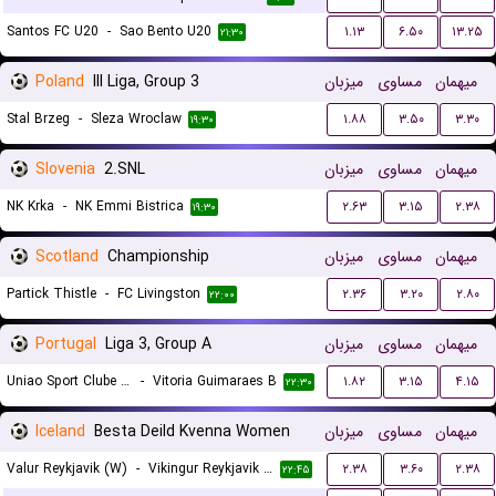
Santos FC U20
-
Sao Bento U20
۱.۱۳
۶.۵۰
۱۳.۲۵
۲۱:۳۰
Poland
III Liga, Group 3
میزبان
مساوی
میهمان
Stal Brzeg
-
Sleza Wroclaw
۱.۸۸
۳.۵۰
۳.۳۰
۱۹:۳۰
Slovenia
2.SNL
میزبان
مساوی
میهمان
NK Krka
-
NK Emmi Bistrica
۲.۶۳
۳.۱۵
۲.۳۸
۱۹:۳۰
Scotland
Championship
میزبان
مساوی
میهمان
Partick Thistle
-
FC Livingston
۲.۳۶
۳.۲۰
۲.۸۰
۲۲:۰۰
Portugal
Liga 3, Group A
میزبان
مساوی
میهمان
Uniao Sport Clube Paredes
-
Vitoria Guimaraes B
۱.۸۲
۳.۱۵
۴.۱۵
۲۲:۳۰
Iceland
Besta Deild Kvenna Women
میزبان
مساوی
میهمان
Valur Reykjavik (W)
-
Vikingur Reykjavik (W)
۲.۳۸
۳.۶۰
۲.۳۸
۲۲:۴۵