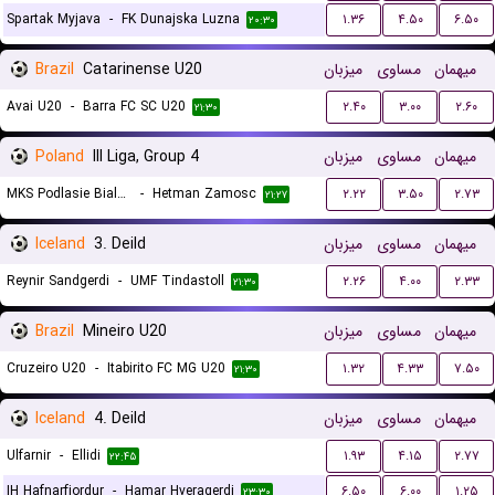
Spartak Myjava
-
FK Dunajska Luzna
۱.۳۶
۴.۵۰
۶.۵۰
۲۰:۳۰
Brazil
Catarinense U20
میزبان
مساوی
میهمان
Avai U20
-
Barra FC SC U20
۲.۴۰
۳.۰۰
۲.۶۰
۲۱:۳۰
Poland
III Liga, Group 4
میزبان
مساوی
میهمان
MKS Podlasie Biala Podlaska
-
Hetman Zamosc
۲.۲۲
۳.۵۰
۲.۷۳
۲۱:۲۷
Iceland
3. Deild
میزبان
مساوی
میهمان
Reynir Sandgerdi
-
UMF Tindastoll
۲.۲۶
۴.۰۰
۲.۳۳
۲۱:۳۰
Brazil
Mineiro U20
میزبان
مساوی
میهمان
Cruzeiro U20
-
Itabirito FC MG U20
۱.۳۲
۴.۳۳
۷.۵۰
۲۱:۳۰
Iceland
4. Deild
میزبان
مساوی
میهمان
Ulfarnir
-
Ellidi
۱.۹۳
۴.۱۵
۲.۷۷
۲۲:۴۵
IH Hafnarfjordur
-
Hamar Hveragerdi
۶.۵۰
۶.۰۰
۱.۲۵
۲۳:۳۰