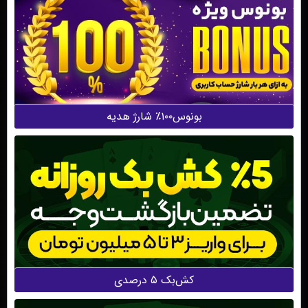
بونوس۱۰۰٪ شارژ هدیه
کش‌بک ۵ درصدی