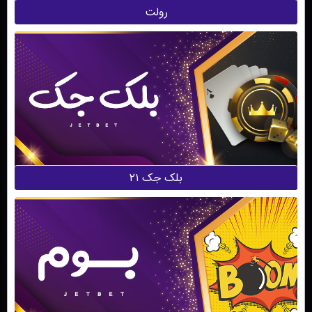
رولت
بلک جک ۲۱