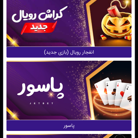
انفجار‌ رویال (بازی جدید)
پاسور